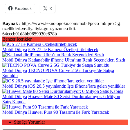
Facebook
X
Kaynak :
https://www.teknolojioku.com/mobil/poco-m6-pro-5g-
ozellikleri-ve-fiyatiyla-gun-yuzune-cikti-
64cccb01d8bb0659930e678b
Benzer İçerikler
Mobil Dünya
iOS 27 ile Kamera Özelleştirilebilecek
Mobil Dünya
Katlanabilir iPhone Ultra’nın Renk Seçenekleri Sızdı
Mobil Dünya
TECNO POVA Curve 2 5G Türkiye’de Satışa
Sunuldu
Mobil Dünya
iOS 26.5 yayınlandı: İşte iPhone’lara gelen yenilikler
Mobil Dünya
Huawei Mate 80 Serisi Durdurulamıyor: 6 Milyon
Satış Kapıda
Mobil Dünya
Huawei Pura 90 Tasarımı ile Fark Yaratacak
Site İçi Yorumlar