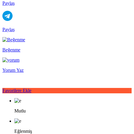
Paylaş
Paylaş
Beğenme
Yorum Yaz
Favorilere Ekle
Mutlu
Eğlenmiş