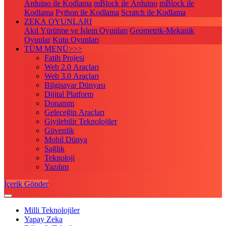
Arduino ile Kodlama
mBlock ile Arduino
mBlock ile
Kodlama
Python ile Kodlama
Scratch ile Kodlama
ZEKA OYUNLARI
Akıl Yürütme ve İşlem Oyunları
Geometrik-Mekanik
Oyunlar
Kutu Oyunları
TÜM MENÜ>>>
Fatih Projesi
Web 2.0 Araçları
Web 3.0 Araçları
Bilgisayar Dünyası
Dijital Platform
Donanım
Geleceğin Araçları
Giyilebilir Teknolojiler
Güvenlik
Mobil Dünya
Sağlık
Teknoloji
Yazılım
İçerik Gönder
Milli Teknolojiler
Yapay Zeka