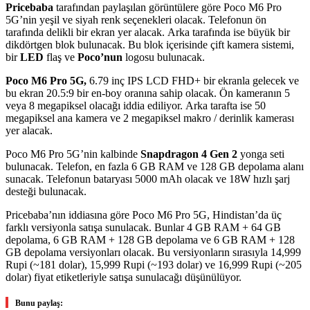
Pricebaba
tarafından paylaşılan görüntülere göre Poco M6 Pro
5G’nin yeşil ve siyah renk seçenekleri olacak. Telefonun ön
tarafında delikli bir ekran yer alacak. Arka tarafında ise büyük bir
dikdörtgen blok bulunacak. Bu blok içerisinde çift kamera sistemi,
bir
LED
flaş ve
Poco’nun
logosu bulunacak.
Poco M6 Pro 5G,
6.79 inç IPS LCD FHD+ bir ekranla gelecek ve
bu ekran 20.5:9 bir en-boy oranına sahip olacak. Ön kameranın 5
veya 8 megapiksel olacağı iddia ediliyor. Arka tarafta ise 50
megapiksel ana kamera ve 2 megapiksel makro / derinlik kamerası
yer alacak.
Poco M6 Pro 5G’nin kalbinde
Snapdragon 4 Gen 2
yonga seti
bulunacak. Telefon, en fazla 6 GB RAM ve 128 GB depolama alanı
sunacak. Telefonun bataryası 5000 mAh olacak ve 18W hızlı şarj
desteği bulunacak.
Pricebaba’nın iddiasına göre Poco M6 Pro 5G, Hindistan’da üç
farklı versiyonla satışa sunulacak. Bunlar 4 GB RAM + 64 GB
depolama, 6 GB RAM + 128 GB depolama ve 6 GB RAM + 128
GB depolama versiyonları olacak. Bu versiyonların sırasıyla 14,999
Rupi (~181 dolar), 15,999 Rupi (~193 dolar) ve 16,999 Rupi (~205
dolar) fiyat etiketleriyle satışa sunulacağı düşünülüyor.
Bunu paylaş: