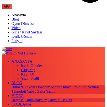
Anasayfa
Blog
Oyun Dünyası
Video
Giriş / Kayıt Sayfası
İçerik Gönder
İletişim
ANASAYFA
İçerik Gönder
Giriş Yap
Kayıt Ol
Yazar Profil
BLOG
Bilim & Teknik
Donanım
Mobil Dünya
Proje
Püf Noktası
Teknoloji
Yapay Zeka
Yazılım
VİDEO
Belgesel
Bilim Bakalım
Bilimin Ev Hali
KODLAMA