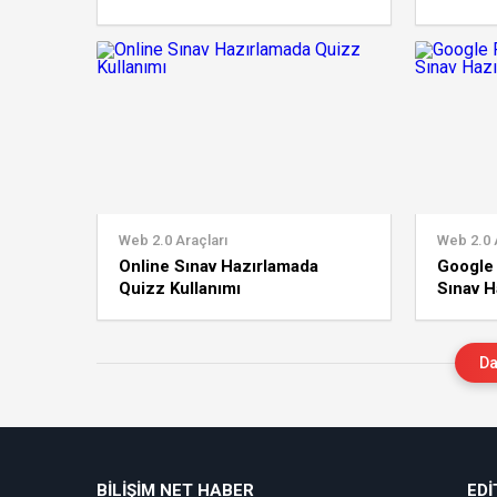
Web 2.0 Araçları
Web 2.0 
Online Sınav Hazırlamada
Google 
Quizz Kullanımı
Sınav H
Değerl
Da
BİLİŞİM NET HABER
EDI