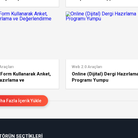
Araçları
Web 2.0 Araçları
Form Kullanarak Anket,
Online (Dijital) Dergi Hazırlam
azırlama ve
Programı Yumpu
endirme
ha Fazla İçerik Yükle
TÖRÜN SEÇTIKLERI