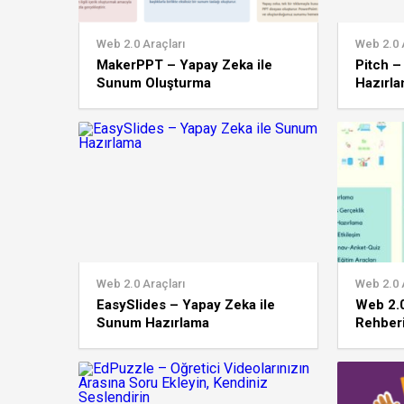
Web 2.0 Araçları
Web 2.0 
MakerPPT – Yapay Zeka ile
Pitch –
Sunum Oluşturma
Hazırl
Web 2.0 Araçları
Web 2.0 
EasySlides – Yapay Zeka ile
Web 2.
Sunum Hazırlama
Rehber