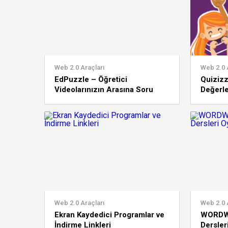
Web 2.0 Araçları
Web 2.0 
EdPuzzle – Öğretici
Quiziz
Videolarınızın Arasına Soru
Değerl
Ekleyin, Kendiniz Seslendirin
Web 2.0 Araçları
Web 2.0 
Ekran Kaydedici Programlar ve
WORDWAL
İndirme Linkleri
Dersler