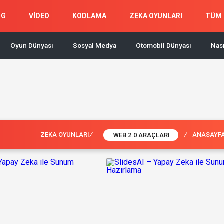
OG
VİDEO
KODLAMA
ZEKA OYUNLARI
TÜM 
Oyun Dünyası
Sosyal Medya
Otomobil Dünyası
Nası
ZEKA OYUNLARI
/
/
ANASAYF
WEB 2.0 ARAÇLARI