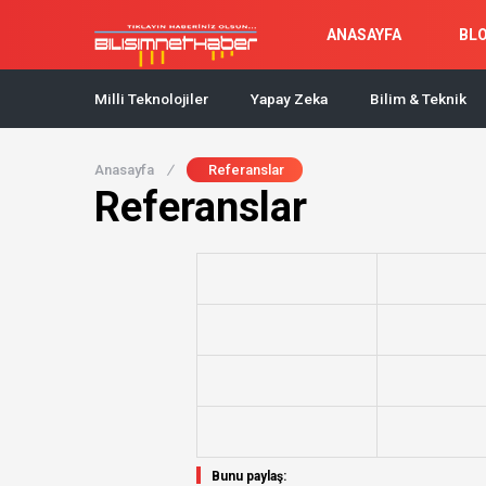
ANASAYFA
BL
Milli Teknolojiler
Yapay Zeka
Bilim & Teknik
Anasayfa
/
Referanslar
Referanslar
Bunu paylaş: