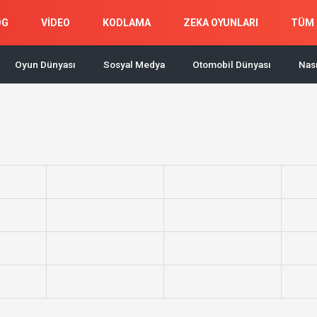
OG
VİDEO
KODLAMA
ZEKA OYUNLARI
TÜM 
Oyun Dünyası
Sosyal Medya
Otomobil Dünyası
Nası