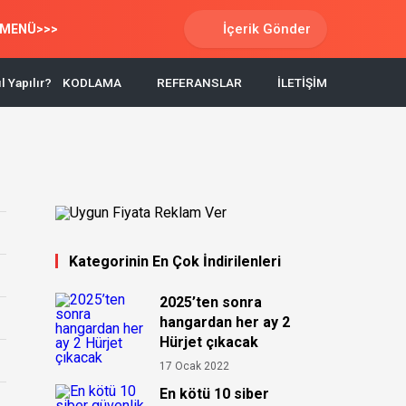
İçerik Gönder
MENÜ>>>
l Yapılır?
KODLAMA
REFERANSLAR
İLETİŞİM
Kategorinin En Çok İndirilenleri
2025’ten sonra
hangardan her ay 2
Hürjet çıkacak
17 Ocak 2022
En kötü 10 siber