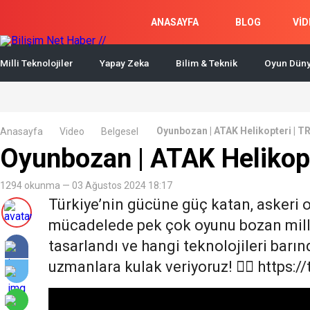
ANASAYFA
BLOG
VİD
Milli Teknolojiler
Yapay Zeka
Bilim & Teknik
Oyun Düny
Oyunbozan | ATAK Helikopteri | T
Anasayfa
Video
Belgesel
Oyunbozan | ATAK Helikopt
1294 okunma — 03 Ağustos 2024 18:17
Türkiye’nin gücüne güç katan, askeri o
mücadelede pek çok oyunu bozan milli
tasarlandı ve hangi teknolojileri barı
uzmanlara kulak veriyoruz! 👇🏼 https