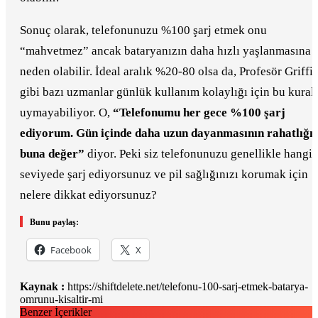
Sonuç olarak, telefonunuzu %100 şarj etmek onu
“mahvetmez” ancak bataryanızın daha hızlı yaşlanmasına
neden olabilir. İdeal aralık %20-80 olsa da, Profesör Griffi
gibi bazı uzmanlar günlük kullanım kolaylığı için bu kural
uymayabiliyor. O,
“Telefonumu her gece %100 şarj
ediyorum. Gün içinde daha uzun dayanmasının rahatlığı
buna değer”
diyor. Peki siz telefonunuzu genellikle hangi
seviyede şarj ediyorsunuz ve pil sağlığınızı korumak için
nelere dikkat ediyorsunuz?
Bunu paylaş:
Facebook
X
Kaynak :
https://shiftdelete.net/telefonu-100-sarj-etmek-batarya-
omrunu-kisaltir-mi
Benzer İçerikler