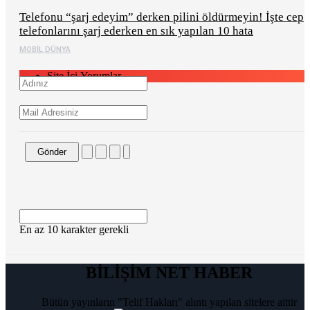
Telefonu “şarj edeyim” derken pilini öldürmeyin! İşte cep
telefonlarını şarj ederken en sık yapılan 10 hata
MOBIL DÜNYA
Site İçi Yorumlar
Gönder
En az 10 karakter gerekli
BİLİŞİM NET HABER
Bütün yayınların "Telif Hakları" alıntı yapılan sitelere aittir