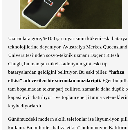
Uzmanlara göre, %100 şarj uyarısının kökeni eski batarya
teknolojilerine dayanıyor. Avustralya Merkez Queensland
Üniversitesi’nden sosyo-teknik uzmanı Doçent Ritesh
Chugh, bu inanışın nikel-kadmiyum gibi eski tip
bataryalardan geldiğini belirtiyor. Bu eski piller,
“hafıza
etkisi” adı verilen bir sorundan muzdaripti.
Eğer bu pille
tam boşalmadan tekrar şarj edilirse, zamanla daha düşük bi
kapasiteyi “hatırlıyor” ve toplam enerji tutma yeteneklerin
kaybediyorlardı.
Günümüzdeki modern akıllı telefonlar ise lityum-iyon pille
kullanır. Bu pillerde “hafıza etkisi” bulunmuyor. Kaliforni