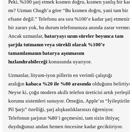
Peki, %100 şarj etmek kısmen doğru, kısmen yanlış bir kan
mı? Uzman Chugh’a göre “Bu kısmen doğru, yani tam bir
efsane değil.” Telefonu ara sıra %100’e kadar şarj etmenin
bir zararı yok, bu durum telefonunuza anında zarar vermez
Ancak uzmanlar,
bataryayı uzun süreler boyunca tam
şarjda tutmanın veya sürekli olarak %100’e
tamamlamanın batarya aşınmasını
hızlandırabileceği
konusunda uyarıyor.
Uzmanlar, lityum-iyon pillerin en verimli çalıştığı
aralığın
kabaca %20 ile %80 arasında
olduğunu belirtiyor
Neyse ki, çoğu modern akıllı telefon üreticisi artık yerleşik
koruma sistemleri sunuyor. Örneğin, Apple’ın “İyileştirilm
Pil Şarjı” özelliği, şarj alışkanlıklarınızı öğreniyor.
Telefonun şarjının %80’i geçmesini, tam sizin ihtiyaç
duyduğunuz andan hemen öncesine kadar geciktiriyor.