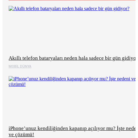
Akıllı telefon bataryaları neden hala sadece bir gün gidiyo
MOBIL DÜNYA
iPhone’unuz kendiliğinden kapanıp açılıyor mu? İşte nede
ve çözümü!