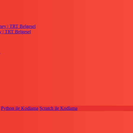
y | TRT Belgesel
Python ile Kodlama
Scratch ile Kodlama