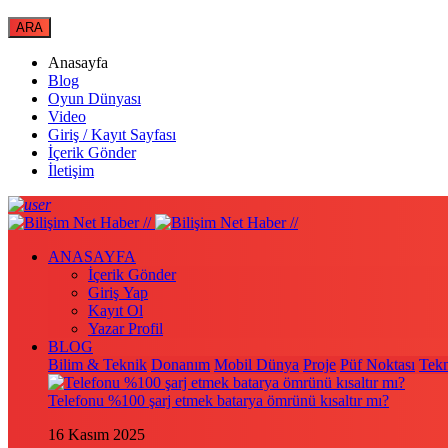
Anasayfa
Blog
Oyun Dünyası
Video
Giriş / Kayıt Sayfası
İçerik Gönder
İletişim
ANASAYFA
İçerik Gönder
Giriş Yap
Kayıt Ol
Yazar Profil
BLOG
Bilim & Teknik
Donanım
Mobil Dünya
Proje
Püf Noktası
Tekn
Telefonu %100 şarj etmek batarya ömrünü kısaltır mı?
16 Kasım 2025