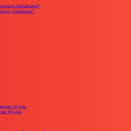
umaya Almalısınız?
enin 10 yolu