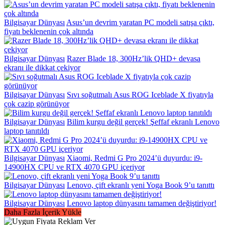
Bilgisayar Dünyası
Asus’un devrim yaratan PC modeli satışa çıktı,
fiyatı beklenenin çok altında
Bilgisayar Dünyası
Razer Blade 18, 300Hz’lik QHD+ devasa
ekranı ile dikkat çekiyor
Bilgisayar Dünyası
Sıvı soğutmalı Asus ROG Iceblade X fiyatıyla
çok cazip görünüyor
Bilgisayar Dünyası
Bilim kurgu değil gerçek! Şeffaf ekranlı Lenovo
laptop tanıtıldı
Bilgisayar Dünyası
Xiaomi, Redmi G Pro 2024’ü duyurdu: i9-
14900HX CPU ve RTX 4070 GPU içeriyor
Bilgisayar Dünyası
Lenovo, çift ekranlı yeni Yoga Book 9’u tanıttı
Bilgisayar Dünyası
Lenovo laptop dünyasını tamamen değiştiriyor!
Daha Fazla İçerik Yükle