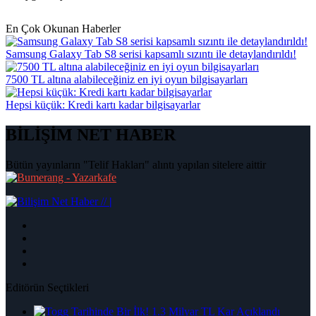
En Çok Okunan Haberler
Samsung Galaxy Tab S8 serisi kapsamlı sızıntı ile detaylandırıldı!
7500 TL altına alabileceğiniz en iyi oyun bilgisayarları
Hepsi küçük: Kredi kartı kadar bilgisayarlar
BİLİŞİM NET HABER
Bütün yayınların "Telif Hakları" alıntı yapılan sitelere aittir
|
Editörün Seçtikleri