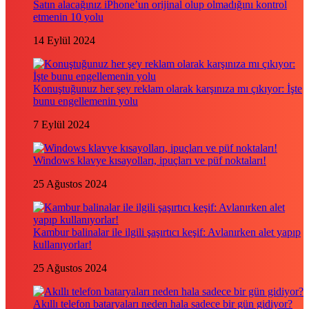
Satın alacağınız iPhone’un orijinal olup olmadığını kontrol
etmenin 10 yolu
14 Eylül 2024
Konuştuğunuz her şey reklam olarak karşınıza mı çıkıyor: İşte
bunu engellemenin yolu
7 Eylül 2024
Windows klavye kısayolları, ipuçları ve püf noktaları!
25 Ağustos 2024
Kambur balinalar ile ilgili şaşırtıcı keşif: Avlanırken alet yapıp
kullanıyorlar!
25 Ağustos 2024
Akıllı telefon bataryaları neden hala sadece bir gün gidiyor?