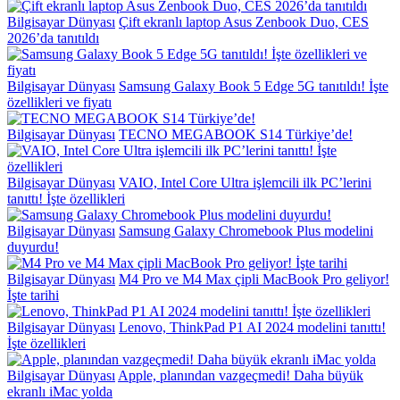
Bilgisayar Dünyası
Çift ekranlı laptop Asus Zenbook Duo, CES
2026’da tanıtıldı
Bilgisayar Dünyası
Samsung Galaxy Book 5 Edge 5G tanıtıldı! İşte
özellikleri ve fiyatı
Bilgisayar Dünyası
TECNO MEGABOOK S14 Türkiye’de!
Bilgisayar Dünyası
VAIO, Intel Core Ultra işlemcili ilk PC’lerini
tanıttı! İşte özellikleri
Bilgisayar Dünyası
Samsung Galaxy Chromebook Plus modelini
duyurdu!
Bilgisayar Dünyası
M4 Pro ve M4 Max çipli MacBook Pro geliyor!
İşte tarihi
Bilgisayar Dünyası
Lenovo, ThinkPad P1 AI 2024 modelini tanıttı!
İşte özellikleri
Bilgisayar Dünyası
Apple, planından vazgeçmedi! Daha büyük
ekranlı iMac yolda