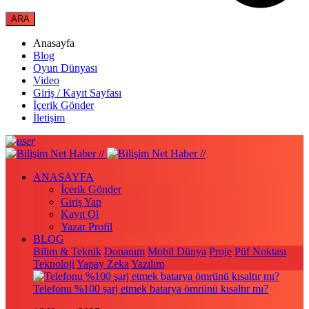
Anasayfa
Blog
Oyun Dünyası
Video
Giriş / Kayıt Sayfası
İçerik Gönder
İletişim
ANASAYFA
İçerik Gönder
Giriş Yap
Kayıt Ol
Yazar Profil
BLOG
Bilim & Teknik
Donanım
Mobil Dünya
Proje
Püf Noktası
Teknoloji
Yapay Zeka
Yazılım
Telefonu %100 şarj etmek batarya ömrünü kısaltır mı?