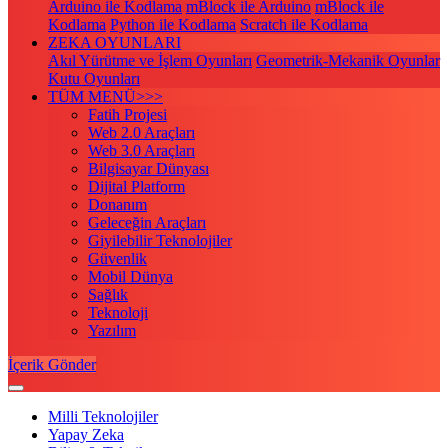
Arduino ile Kodlama
mBlock ile Arduino
mBlock ile
Kodlama
Python ile Kodlama
Scratch ile Kodlama
ZEKA OYUNLARI
Akıl Yürütme ve İşlem Oyunları
Geometrik-Mekanik Oyunlar
Kutu Oyunları
TÜM MENÜ>>>
Fatih Projesi
Web 2.0 Araçları
Web 3.0 Araçları
Bilgisayar Dünyası
Dijital Platform
Donanım
Geleceğin Araçları
Giyilebilir Teknolojiler
Güvenlik
Mobil Dünya
Sağlık
Teknoloji
Yazılım
İçerik Gönder
Milli Teknolojiler
Yapay Zeka