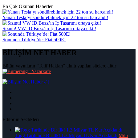
En Çok Okunan Haberler
Yanan Tesla’yı söndürebilmek için 22 ton su harcandı!
Sızıntı! VW ID.Buzz’ın İç Tasarımı ortaya çıktı!
Sonunda Türkiye’de: Fiat 500E!
BİLİŞİM NET HABER
Bütün yayınların "Telif Hakları" alıntı yapılan sitelere aittir
|
Editörün Seçtikleri
Togg Tarihinde Bir İlk! 1.3 Milyar TL Kar Açıklandı
Milli