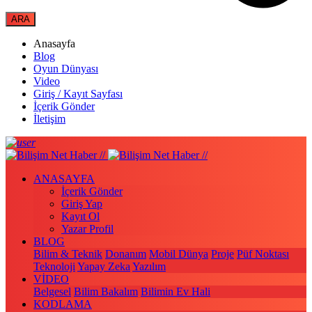
Anasayfa
Blog
Oyun Dünyası
Video
Giriş / Kayıt Sayfası
İçerik Gönder
İletişim
ANASAYFA
İçerik Gönder
Giriş Yap
Kayıt Ol
Yazar Profil
BLOG
Bilim & Teknik
Donanım
Mobil Dünya
Proje
Püf Noktası
Teknoloji
Yapay Zeka
Yazılım
VİDEO
Belgesel
Bilim Bakalım
Bilimin Ev Hali
KODLAMA