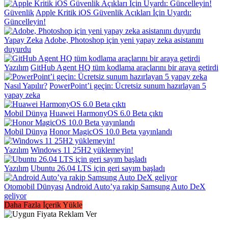
Güvenlik
Apple Kritik iOS Güvenlik Açıkları İçin Uyardı:
Güncelleyin!
Yapay Zeka
Adobe, Photoshop için yeni yapay zeka asistanını
duyurdu
Yazılım
GitHub Agent HQ tüm kodlama araçlarını bir araya getirdi
Nasıl Yapılır?
PowerPoint’i geçin: Ücretsiz sunum hazırlayan 5
yapay zeka
Mobil Dünya
Huawei HarmonyOS 6.0 Beta çıktı
Mobil Dünya
Honor MagicOS 10.0 Beta yayınlandı
Yazılım
Windows 11 25H2 yüklemeyin!
Yazılım
Ubuntu 26.04 LTS için geri sayım başladı
Otomobil Dünyası
Android Auto’ya rakip Samsung Auto DeX
geliyor
Daha Fazla İçerik Yükle