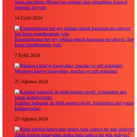
Satın alacağınız iPhone’un orijinal olup olmadığını kontrol
etmenin 10 yolu
14 Eylül 2024
Konuştuğunuz her şey reklam olarak karşınıza mı çıkıyor: İşte
bunu engellemenin yolu
7 Eylül 2024
Windows klavye kısayolları, ipuçları ve püf noktaları!
25 Ağustos 2024
Kambur balinalar ile ilgili şaşırtıcı keşif: Avlanırken alet yapıp
kullanıyorlar!
25 Ağustos 2024
Akıllı telefon bataryaları neden hala sadece bir gün gidiyor?