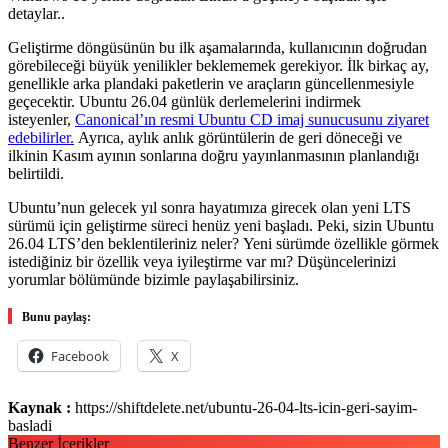
detaylar..
Geliştirme döngüsünün bu ilk aşamalarında, kullanıcının doğrudan
görebileceği büyük yenilikler beklememek gerekiyor. İlk birkaç ay,
genellikle arka plandaki paketlerin ve araçların güncellenmesiyle
geçecektir. Ubuntu 26.04 günlük derlemelerini indirmek
isteyenler,
Canonical’ın resmi Ubuntu CD imaj sunucusunu ziyaret
edebilirler.
Ayrıca, aylık anlık görüntülerin de geri döneceği ve
ilkinin Kasım ayının sonlarına doğru yayınlanmasının planlandığı
belirtildi.
Ubuntu’nun gelecek yıl sonra hayatımıza girecek olan yeni LTS
sürümü için geliştirme süreci henüz yeni başladı. Peki, sizin Ubuntu
26.04 LTS’den beklentileriniz neler? Yeni sürümde özellikle görmek
istediğiniz bir özellik veya iyileştirme var mı? Düşüncelerinizi
yorumlar bölümünde bizimle paylaşabilirsiniz.
Bunu paylaş:
Facebook
X
Kaynak :
https://shiftdelete.net/ubuntu-26-04-lts-icin-geri-sayim-
basladi
Benzer İçerikler