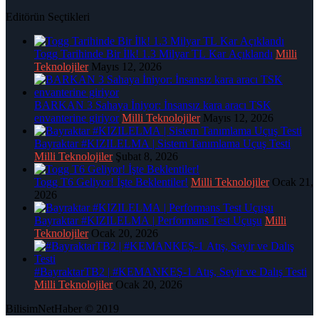
Editörün Seçtikleri
Togg Tarihinde Bir İlk! 1.3 Milyar TL Kar Açıklandı
Milli
Teknolojiler
Mayıs 12, 2026
BARKAN 3 Sahaya İniyor: İnsansız kara aracı TSK
envanterine giriyor
Milli Teknolojiler
Mayıs 12, 2026
Bayraktar #KIZILELMA | Sistem Tanımlama Uçuş Testi
Milli Teknolojiler
Şubat 8, 2026
Togg T6 Geliyor! İşte Beklentiler!
Milli Teknolojiler
Ocak 21,
2026
Bayraktar #KIZILELMA | Performans Test Uçuşu
Milli
Teknolojiler
Ocak 20, 2026
#BayraktarTB2 | #KEMANKEŞ-1 Atış, Seyir ve Dalış Testi
Milli Teknolojiler
Ocak 20, 2026
BilisimNetHaber © 2019