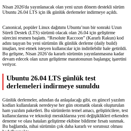
Nisan 2026'da yayınlanacak olan yeni uzun dönem destekli sürüm
Ubuntu 26.04 LTS için ilk günlük derlemeler indirmeye açıldı.
Canonical, popüler Linux dağıtımı Ubuntu’nun bir sonraki Uzun
Süreli Destek (LTS) sürümü olacak olan 26.04 için geliştirme
sürecini resmen başlattı. “Resolute Raccoon” (Kararlı Rakun) kod
adını taşıyan bu yeni sürümün ilk günlük derleme (daily build)
imajları, test etmek isteyen kullanıcılar için indirilebilir hale getirildi.
Bu gelişme, Nisan 2026’da kararlı sürümün yayınlanmasına kadar
devam edecek olan uzun geliştirme maratonunun başlangıç işaretini
veriyor.
Ubuntu 26.04 LTS günlük test
derlemeleri indirmeye sunuldu
Günlük derlemeler, adından da anlaşılacağı gibi, en güncel yazılım
kodları kullanılarak neredeyse her gün otomatik olarak oluşturulan
ham yazılım paketleri. Bu sürümlerin temel amacı, geliştiricilere, test
kullanıcılarına ve teknoloji meraklılarına yeni değişiklikleri erkenden
deneme ve olası hataları geliştirme ekibine bildirme fırsatı sunmak.
Bu bağlamda, nihai sürümün çok daha kararlı ve sorunsuz olması