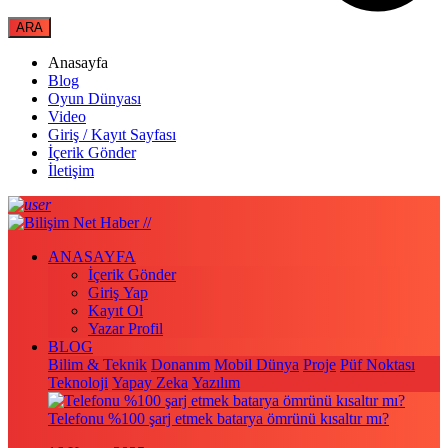
Anasayfa
Blog
Oyun Dünyası
Video
Giriş / Kayıt Sayfası
İçerik Gönder
İletişim
ANASAYFA
İçerik Gönder
Giriş Yap
Kayıt Ol
Yazar Profil
BLOG
Bilim & Teknik
Donanım
Mobil Dünya
Proje
Püf Noktası
Teknoloji
Yapay Zeka
Yazılım
Telefonu %100 şarj etmek batarya ömrünü kısaltır mı?