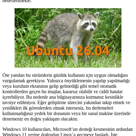
hedeflenmekte.
Öte yandan bu sürümlerin günlük kullanım için uygun olmadığını
vurgulamak gerekiyor. Yalnızca önyüklemenin yapılıp yapılmadığı
veya kurulum ekranının gelip gelmediği gibi temel otomatik
kontrollerden geçen bu imajlar, kararsız olabilir ve ciddi hatalar
içerebiliyor. Bu nedenle ana bilgisayarınıza kurmanız kesinlikle
tavsiye edilmiyor. Eğer geliştirme sürecini yakından takip etmek ve
yenilikleri ilk görenlerden olmak isterseniz, bu derlemeleri
kullanmadığınız yedek bir donanım veya bir sanal makine üzerinde
denemeniz en doğru yaklaşım olacaktır.
Windows 10 kullanıcıları, Microsoft’un desteği kesmesinin ardından
Windows 11 yerine doğrudan Linux’a geçmeye başladı. İşte