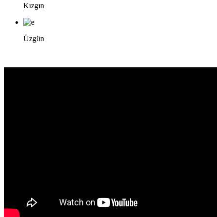
Kızgın
Üzgün