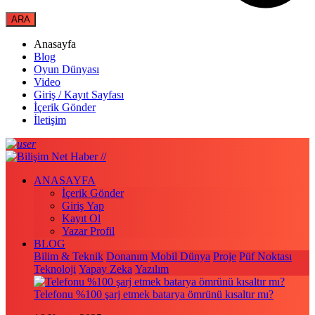
Anasayfa
Blog
Oyun Dünyası
Video
Giriş / Kayıt Sayfası
İçerik Gönder
İletişim
ANASAYFA
İçerik Gönder
Giriş Yap
Kayıt Ol
Yazar Profil
BLOG
Bilim & Teknik
Donanım
Mobil Dünya
Proje
Püf Noktası
Teknoloji
Yapay Zeka
Yazılım
Telefonu %100 şarj etmek batarya ömrünü kısaltır mı?