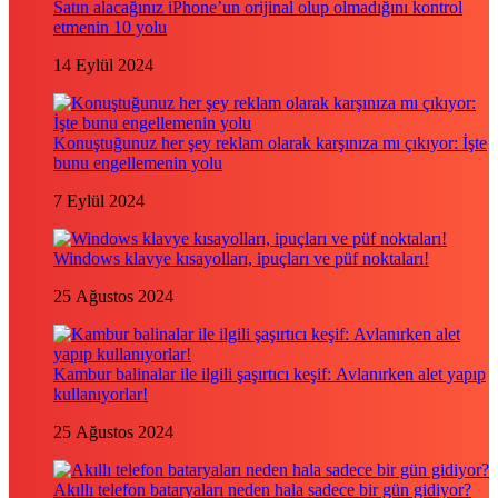
Satın alacağınız iPhone’un orijinal olup olmadığını kontrol
etmenin 10 yolu
14 Eylül 2024
Konuştuğunuz her şey reklam olarak karşınıza mı çıkıyor: İşte
bunu engellemenin yolu
7 Eylül 2024
Windows klavye kısayolları, ipuçları ve püf noktaları!
25 Ağustos 2024
Kambur balinalar ile ilgili şaşırtıcı keşif: Avlanırken alet yapıp
kullanıyorlar!
25 Ağustos 2024
Akıllı telefon bataryaları neden hala sadece bir gün gidiyor?