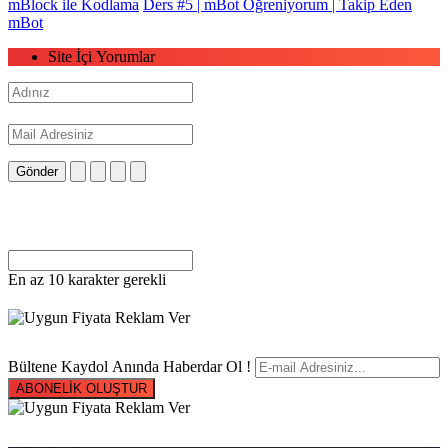
mBlock ile Kodlama
Ders #5 | mBot Öğreniyorum | Takip Eden
mBot
Site İçi Yorumlar
Gönder
En az 10 karakter gerekli
Bültene Kaydol Anında Haberdar Ol !
ABONELİK OLUŞTUR