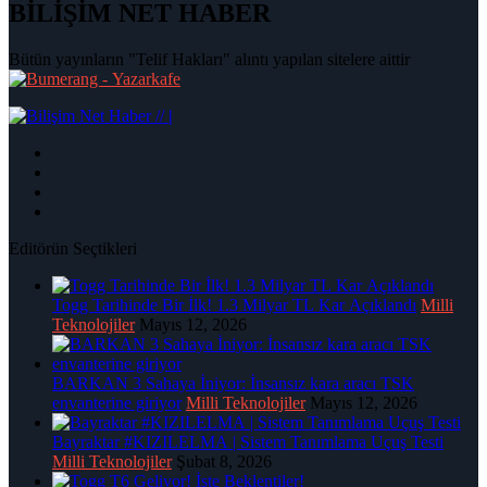
BİLİŞİM NET HABER
Bütün yayınların "Telif Hakları" alıntı yapılan sitelere aittir
|
Editörün Seçtikleri
Togg Tarihinde Bir İlk! 1.3 Milyar TL Kar Açıklandı
Milli
Teknolojiler
Mayıs 12, 2026
BARKAN 3 Sahaya İniyor: İnsansız kara aracı TSK
envanterine giriyor
Milli Teknolojiler
Mayıs 12, 2026
Bayraktar #KIZILELMA | Sistem Tanımlama Uçuş Testi
Milli Teknolojiler
Şubat 8, 2026