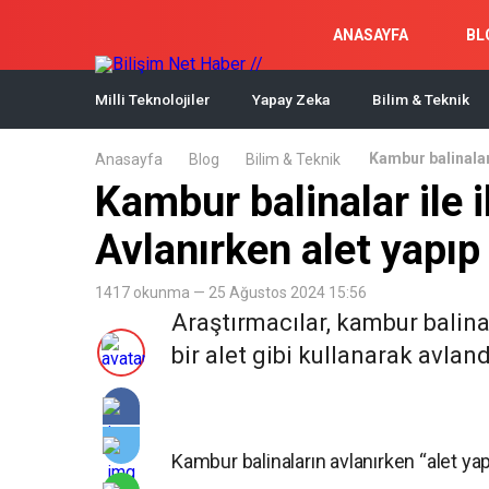
ANASAYFA
BL
Milli Teknolojiler
Yapay Zeka
Bilim & Teknik
Kambur balinalar i
Anasayfa
Blog
Bilim & Teknik
Kambur balinalar ile il
Avlanırken alet yapıp 
1417 okunma — 25 Ağustos 2024 15:56
Araştırmacılar, kambur balin
bir alet gibi kullanarak avland
Kambur balinaların avlanırken “alet yapı