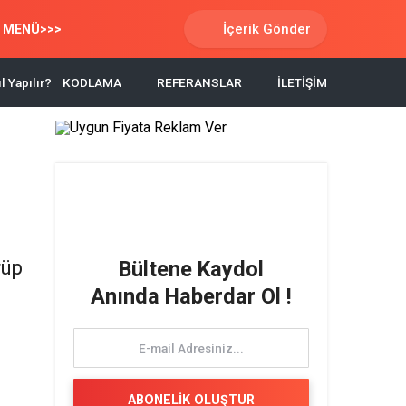
İçerik Gönder
 MENÜ>>>
l Yapılır?
KODLAMA
REFERANSLAR
İLETİŞİM
rüp
Bültene Kaydol
Anında Haberdar Ol !
ABONELİK OLUŞTUR