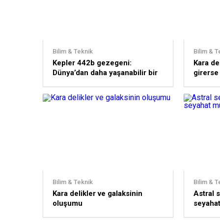
Bilim & Teknik
Bilim & T
Kepler 442b gezegeni:
Kara de
Dünya’dan daha yaşanabilir bir
girerse
yer mi?
Bilim & Teknik
Bilim & T
Kara delikler ve galaksinin
Astral 
oluşumu
seyaha
cevabı