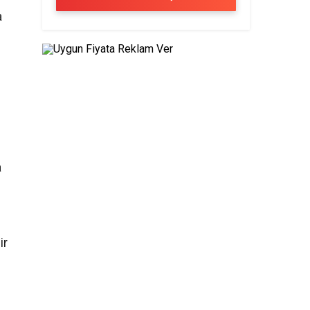
a
a
ir