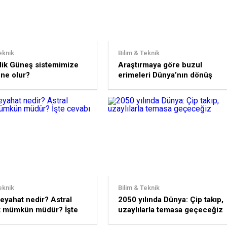
eknik
Bilim & Teknik
lik Güneş sistemimize
Araştırmaya göre buzul
 ne olur?
erimeleri Dünya’nın dönüş
hızını düşürüyor
eknik
Bilim & Teknik
seyahat nedir? Astral
2050 yılında Dünya: Çip takıp,
t mümkün müdür? İşte
uzaylılarla temasa geçeceğiz