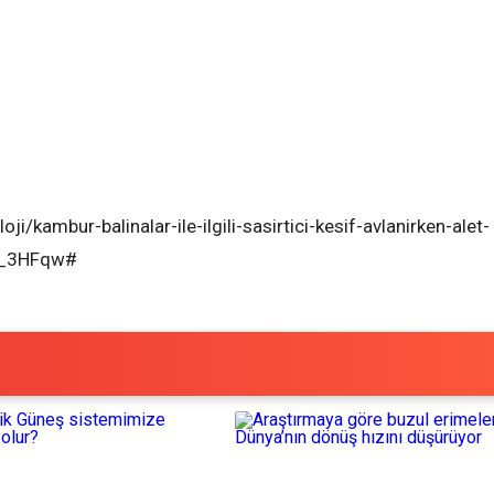
i/kambur-balinalar-ile-ilgili-sasirtici-kesif-avlanirken-alet-
JF_3HFqw#