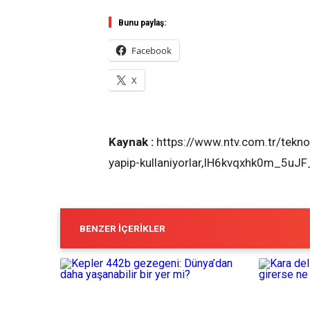
Bunu paylaş:
Facebook
X
Kaynak :
https://www.ntv.com.tr/teknoloj
yapip-kullaniyorlar,IH6kvqxhk0m_5u
BENZER İÇERIKLER