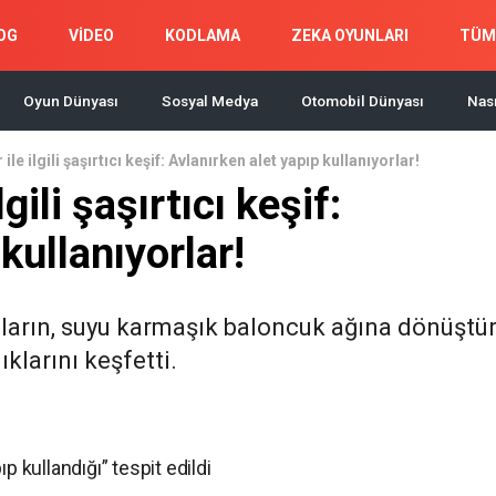
OG
VİDEO
KODLAMA
ZEKA OYUNLARI
TÜM
Oyun Dünyası
Sosyal Medya
Otomobil Dünyası
Nası
le ilgili şaşırtıcı keşif: Avlanırken alet yapıp kullanıyorlar!
gili şaşırtıcı keşif:
kullanıyorlar!
aların, suyu karmaşık baloncuk ağına dönüştü
ıklarını keşfetti.
p kullandığı” tespit edildi