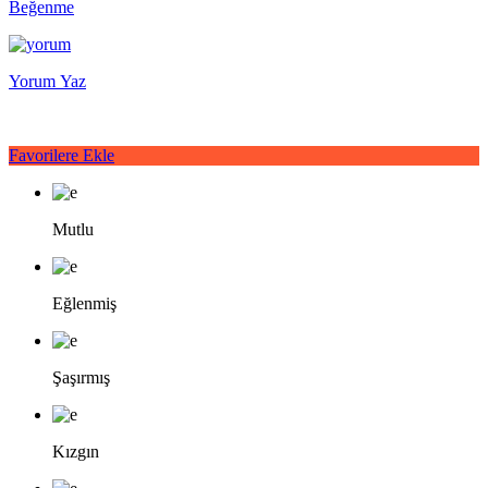
Beğenme
Yorum Yaz
Favorilere Ekle
Mutlu
Eğlenmiş
Şaşırmış
Kızgın