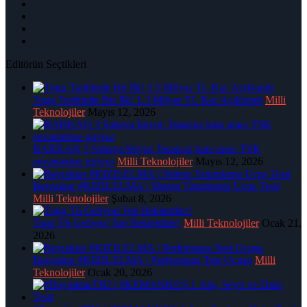
Editörün Seçtikleri
Togg Tarihinde Bir İlk! 1.3 Milyar TL Kar Açıklandı
Milli
Teknolojiler
Mayıs 12, 2026
BARKAN 3 Sahaya İniyor: İnsansız kara aracı TSK
envanterine giriyor
Milli Teknolojiler
Mayıs 12, 2026
Bayraktar #KIZILELMA | Sistem Tanımlama Uçuş Testi
Milli Teknolojiler
Şubat 8, 2026
Togg T6 Geliyor! İşte Beklentiler!
Milli Teknolojiler
Ocak 21,
2026
Bayraktar #KIZILELMA | Performans Test Uçuşu
Milli
Teknolojiler
Ocak 20, 2026