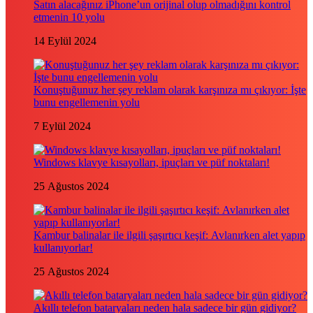
Satın alacağınız iPhone’un orijinal olup olmadığını kontrol
etmenin 10 yolu
14 Eylül 2024
Konuştuğunuz her şey reklam olarak karşınıza mı çıkıyor: İşte
bunu engellemenin yolu
7 Eylül 2024
Windows klavye kısayolları, ipuçları ve püf noktaları!
25 Ağustos 2024
Kambur balinalar ile ilgili şaşırtıcı keşif: Avlanırken alet yapıp
kullanıyorlar!
25 Ağustos 2024
Akıllı telefon bataryaları neden hala sadece bir gün gidiyor?