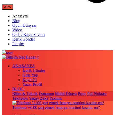
Anasayfa
Blog
Oyun Dünyası
Video
Giriş / Kayıt Sayfası
İçerik Gönder
İletişim
ANASAYFA
İçerik Gönder
Giriş Yap
Kayıt Ol
Yazar Profil
BLOG
Bilim & Teknik
Donanım
Mobil Dünya
Proje
Püf Noktası
Teknoloji
Yapay Zeka
Yazılım
Telefonu %100 şarj etmek batarya ömrünü kısaltır mı?