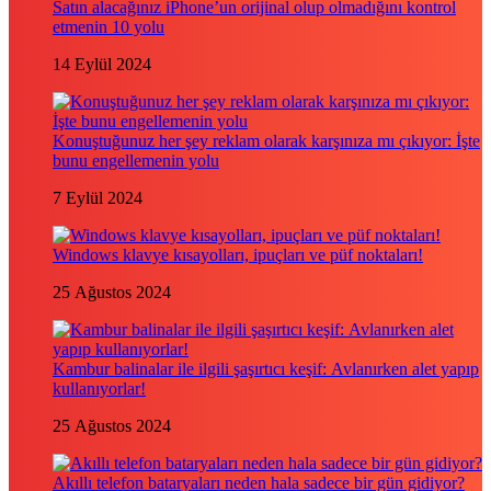
Satın alacağınız iPhone’un orijinal olup olmadığını kontrol
etmenin 10 yolu
14 Eylül 2024
Konuştuğunuz her şey reklam olarak karşınıza mı çıkıyor: İşte
bunu engellemenin yolu
7 Eylül 2024
Windows klavye kısayolları, ipuçları ve püf noktaları!
25 Ağustos 2024
Kambur balinalar ile ilgili şaşırtıcı keşif: Avlanırken alet yapıp
kullanıyorlar!
25 Ağustos 2024
Akıllı telefon bataryaları neden hala sadece bir gün gidiyor?