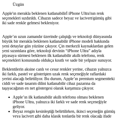
Üzgün
Apple'ın merakla beklenen katlanabilirİ iPhone Ultra'nın renk
seçenekleri sızdırıldı. Cihazın sadece beyaz ve lacivert/gümüş gibi
iki sade renkle gelmesi bekleniyor.
Apple’ın uzun zamandır üzerinde çalıştığı ve teknoloji dünyasında
büyük bir merakla beklenen katlanabilir iPhone modeli hakkında
yeni detaylar gün yüzüne çıkıyor. Çin merkezli kaynaklardan gelen
yeni sızıntılara göre, teknoloji devinin “iPhone Ultra” adıyla
piyasaya sürmesi beklenen ilk katlanabilir akıllı telefonu, renk
seçenekleri konusunda oldukça kısıtlı ve sade bir yelpaze sunuyor.
Beklentilerin aksine canlı ve cesur renkler yerine, cihazın yalnızca
iki farklı, pastel ve gösterişten uzak renk seçeneğiyle raflardaki
yerini alacağı belirtiliyor. Bu durum, Apple’ın premium segmentteki
ciddi ve sade tasarım dilini katlanabilir cihaz pazarına da
taşıyacağının en net göstergesi olarak karşımıza çıkıyor.
Apple’ın ilk katlanabilir akıllı telefonu olması beklenen
iPhone Ultra, yalnızca iki farklı ve sade renk seçeneğiyle
geliyor.
Beyaz rengin kesinleştiği belirtilirken, ikinci seçeneğin gümüş
veya lacivert gibi daha klasik tonlarda bir renk olacağı ifade