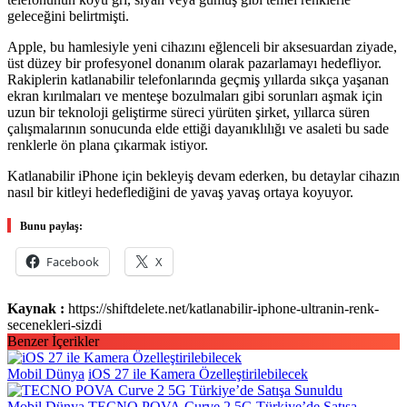
geleceğini belirtmişti.
Apple, bu hamlesiyle yeni cihazını eğlenceli bir aksesuardan ziyade,
üst düzey bir profesyonel donanım olarak pazarlamayı hedefliyor.
Rakiplerin katlanabilir telefonlarında geçmiş yıllarda sıkça yaşanan
ekran kırılmaları ve menteşe bozulmaları gibi sorunları aşmak için
uzun bir teknoloji geliştirme süreci yürüten şirket, yıllarca süren
çalışmalarının sonucunda elde ettiği dayanıklılığı ve asaleti bu sade
renklerle ön plana çıkarmak istiyor.
Katlanabilir iPhone için bekleyiş devam ederken, bu detaylar cihazın
nasıl bir kitleyi hedeflediğini de yavaş yavaş ortaya koyuyor.
Bunu paylaş:
Facebook
X
Kaynak :
https://shiftdelete.net/katlanabilir-iphone-ultranin-renk-
secenekleri-sizdi
Benzer İçerikler
Mobil Dünya
iOS 27 ile Kamera Özelleştirilebilecek
Mobil Dünya
TECNO POVA Curve 2 5G Türkiye’de Satışa