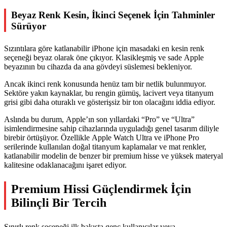
Beyaz Renk Kesin, İkinci Seçenek İçin Tahminler
Sürüyor
Sızıntılara göre katlanabilir iPhone için masadaki en kesin renk
seçeneği beyaz olarak öne çıkıyor. Klasikleşmiş ve sade Apple
beyazının bu cihazda da ana gövdeyi süslemesi bekleniyor.
Ancak ikinci renk konusunda henüz tam bir netlik bulunmuyor.
Sektöre yakın kaynaklar, bu rengin gümüş, lacivert veya titanyum
grisi gibi daha oturaklı ve gösterişsiz bir ton olacağını iddia ediyor.
Aslında bu durum, Apple’ın son yıllardaki “Pro” ve “Ultra”
isimlendirmesine sahip cihazlarında uyguladığı genel tasarım diliyle
birebir örtüşüyor. Özellikle Apple Watch Ultra ve iPhone Pro
serilerinde kullanılan doğal titanyum kaplamalar ve mat renkler,
katlanabilir modelin de benzer bir premium hisse ve yüksek materyal
kalitesine odaklanacağını işaret ediyor.
Premium Hissi Güçlendirmek İçin
Bilinçli Bir Tercih
Sınırlı renk seçeneği ilk bakışta genç kullanıcılar veya