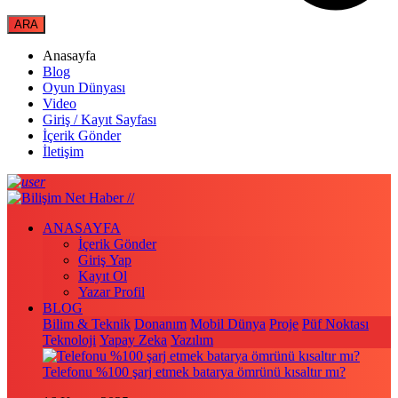
Anasayfa
Blog
Oyun Dünyası
Video
Giriş / Kayıt Sayfası
İçerik Gönder
İletişim
ANASAYFA
İçerik Gönder
Giriş Yap
Kayıt Ol
Yazar Profil
BLOG
Bilim & Teknik
Donanım
Mobil Dünya
Proje
Püf Noktası
Teknoloji
Yapay Zeka
Yazılım
Telefonu %100 şarj etmek batarya ömrünü kısaltır mı?