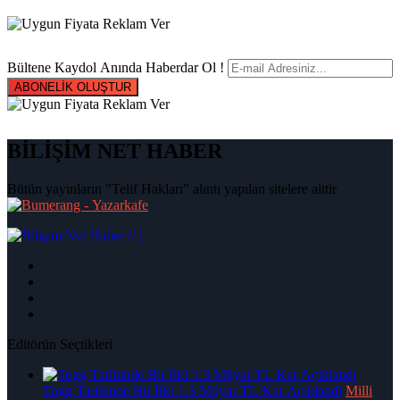
Bültene Kaydol Anında Haberdar Ol !
ABONELİK OLUŞTUR
BİLİŞİM NET HABER
Bütün yayınların "Telif Hakları" alıntı yapılan sitelere aittir
|
Editörün Seçtikleri
Togg Tarihinde Bir İlk! 1.3 Milyar TL Kar Açıklandı
Milli