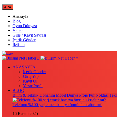
Anasayfa
Blog
Oyun Dünyası
Video
Giriş / Kayıt Sayfası
İçerik Gönder
İletişim
ANASAYFA
İçerik Gönder
Giriş Yap
Kayıt Ol
Yazar Profil
BLOG
Bilim & Teknik
Donanım
Mobil Dünya
Proje
Püf Noktası
Tekn
Telefonu %100 şarj etmek batarya ömrünü kısaltır mı?
16 Kasım 2025