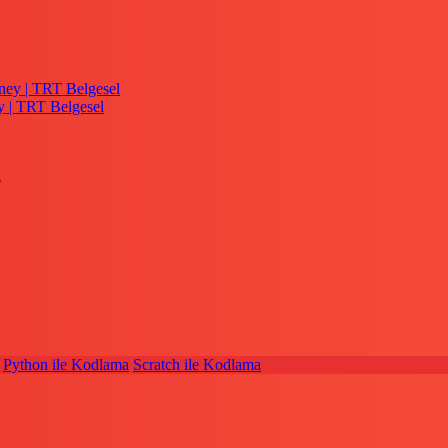
y | TRT Belgesel
Python ile Kodlama
Scratch ile Kodlama