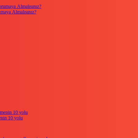
umaya Almalısınız?
enin 10 yolu