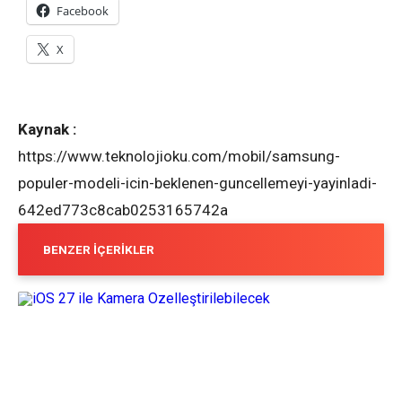
Facebook
X
Kaynak :
https://www.teknolojioku.com/mobil/samsung-
populer-modeli-icin-beklenen-guncellemeyi-yayinladi-
642ed773c8cab0253165742a
BENZER İÇERIKLER