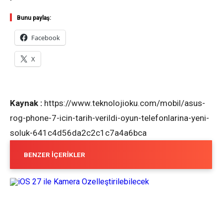
Bunu paylaş:
Facebook
X
Kaynak :
https://www.teknolojioku.com/mobil/asus-
rog-phone-7-icin-tarih-verildi-oyun-telefonlarina-yeni-
soluk-641c4d56da2c2c1c7a4a6bca
BENZER İÇERIKLER