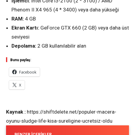
İşlemci:
Intel Core i3-2100 (2 * 3100) / AMD
Phenom II X4 965 (4 * 3400) veya daha yükseği
RAM:
4 GB
Ekran Kartı:
GeForce GTX 660 (2 GB) veya daha üst
seviyesi
Depolama:
2 GB kullanılabilir alan
Bunu paylaş:
Facebook
X
Kaynak :
https://shiftdelete.net/populer-macera-
oyunu-sludge-life-kisa-sureligine-ucretsiz-oldu
BENZER İÇERIKLER