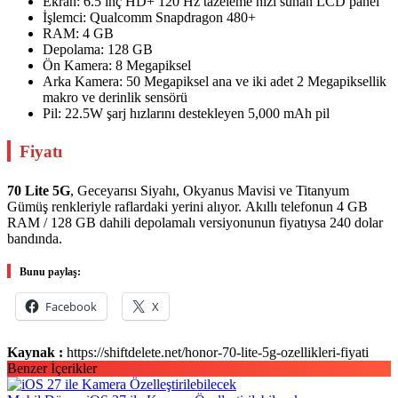
Ekran: 6.5 inç HD+ 120 Hz tazeleme hızı sunan LCD panel
İşlemci: Qualcomm Snapdragon 480+
RAM: 4 GB
Depolama: 128 GB
Ön Kamera: 8 Megapiksel
Arka Kamera: 50 Megapiksel ana ve iki adet 2 Megapiksellik
makro ve derinlik sensörü
Pil: 22.5W şarj hızlarını destekleyen 5,000 mAh pil
Fiyatı
70 Lite 5G
, Geceyarısı Siyahı, Okyanus Mavisi ve Titanyum
Gümüş renkleriyle raflardaki yerini alıyor. Akıllı telefonun 4 GB
RAM / 128 GB dahili depolamalı versiyonunun fiyatıysa 240 dolar
bandında.
Bunu paylaş:
Facebook
X
Kaynak :
https://shiftdelete.net/honor-70-lite-5g-ozellikleri-fiyati
Benzer İçerikler