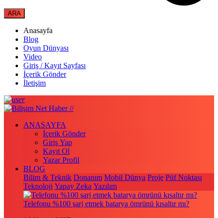
Anasayfa
Blog
Oyun Dünyası
Video
Giriş / Kayıt Sayfası
İçerik Gönder
İletişim
ANASAYFA
İçerik Gönder
Giriş Yap
Kayıt Ol
Yazar Profil
BLOG
Bilim & Teknik
Donanım
Mobil Dünya
Proje
Püf Noktası
Teknoloji
Yapay Zeka
Yazılım
Telefonu %100 şarj etmek batarya ömrünü kısaltır mı?