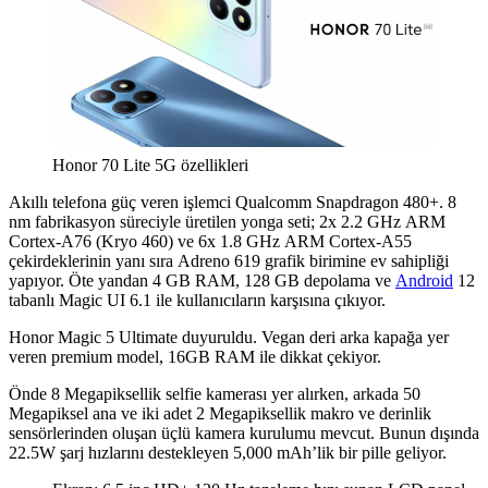
Honor 70 Lite 5G özellikleri
Akıllı telefona güç veren işlemci Qualcomm Snapdragon 480+. 8
nm fabrikasyon süreciyle üretilen yonga seti; 2x 2.2 GHz ARM
Cortex-A76 (Kryo 460) ve 6x 1.8 GHz ARM Cortex-A55
çekirdeklerinin yanı sıra Adreno 619 grafik birimine ev sahipliği
yapıyor. Öte yandan 4 GB RAM, 128 GB depolama ve
Android
12
tabanlı Magic UI 6.1 ile kullanıcıların karşısına çıkıyor.
Honor Magic 5 Ultimate duyuruldu. Vegan deri arka kapağa yer
veren premium model, 16GB RAM ile dikkat çekiyor.
Önde 8 Megapiksellik selfie kamerası yer alırken, arkada 50
Megapiksel ana ve iki adet 2 Megapiksellik makro ve derinlik
sensörlerinden oluşan üçlü kamera kurulumu mevcut. Bunun dışında
22.5W şarj hızlarını destekleyen 5,000 mAh’lik bir pille geliyor.