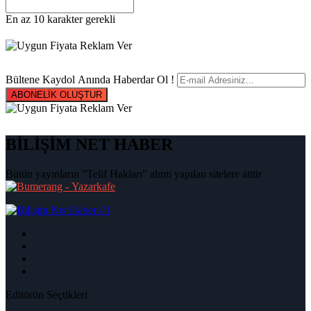
En az 10 karakter gerekli
Bültene Kaydol Anında Haberdar Ol !
ABONELİK OLUŞTUR
BİLİŞİM NET HABER
Bütün yayınların "Telif Hakları" alıntı yapılan sitelere aittir
|
Editörün Seçtikleri