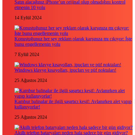
Satın alacağınız iPhone’un orijinal olup olmadığını kontrol
etmenin 10 yolu
14 Eylül 2024
Konuştuğunuz her şey reklam olarak karşınıza mı çıkıyor: İşte
bunu engellemenin yolu
7 Eylül 2024
Windows klavye kısayolları, ipuçları ve püf noktaları!
25 Ağustos 2024
Kambur balinalar ile ilgili şaşırtıcı keşif: Avlanırken alet yapıp
kullanıyorlar!
25 Ağustos 2024
Akıllı telefon bataryaları neden hala sadece bir gün gidiyor?