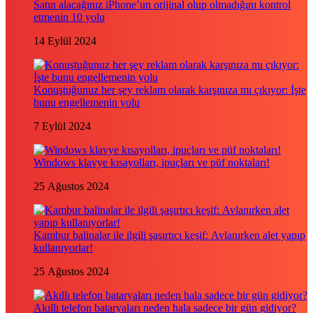
Satın alacağınız iPhone’un orijinal olup olmadığını kontrol
etmenin 10 yolu
14 Eylül 2024
Konuştuğunuz her şey reklam olarak karşınıza mı çıkıyor: İşte
bunu engellemenin yolu
7 Eylül 2024
Windows klavye kısayolları, ipuçları ve püf noktaları!
25 Ağustos 2024
Kambur balinalar ile ilgili şaşırtıcı keşif: Avlanırken alet yapıp
kullanıyorlar!
25 Ağustos 2024
Akıllı telefon bataryaları neden hala sadece bir gün gidiyor?