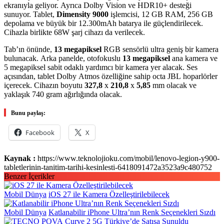
ekranıyla geliyor. Ayrıca Dolby Vision ve HDR10+ desteği
sunuyor. Tablet,
Dimensity 9000
işlemcisi, 12 GB RAM, 256 GB
depolama ve büyük bir 12.300mAh batarya ile güçlendirilecek.
Cihazla birlikte 68W şarj cihazı da verilecek.
Tab’ın önünde,
13 megapiksel
RGB sensörlü ultra geniş bir kamera
bulunacak. Arka panelde, otofokuslu
13 megapiksel
ana kamera ve
5 megapiksel sabit odaklı yardımcı bir kamera yer alacak. Ses
açısından, tablet Dolby Atmos özelliğine sahip octa JBL hoparlörler
içerecek. Cihazın boyutu
327,8
x
210,8
x
5,85
mm olacak ve
yaklaşık 740 gram ağırlığında olacak.
Bunu paylaş:
Facebook
X
Kaynak :
https://www.teknolojioku.com/mobil/lenovo-legion-y900-
tabletlerinin-tanitim-tarihi-kesinlesti-6418091472a3523a9c480752
Benzer İçerikler
Mobil Dünya
iOS 27 ile Kamera Özelleştirilebilecek
Mobil Dünya
Katlanabilir iPhone Ultra’nın Renk Seçenekleri Sızdı