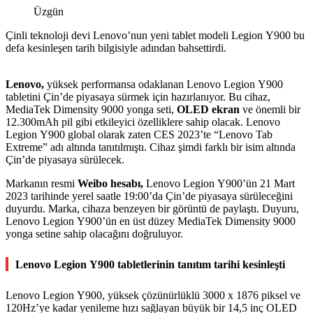
Üzgün
Çinli teknoloji devi Lenovo’nun yeni tablet modeli Legion Y900 bu
defa kesinleşen tarih bilgisiyle adından bahsettirdi.
Lenovo,
yüksek performansa odaklanan Lenovo Legion Y900
tabletini Çin’de piyasaya sürmek için hazırlanıyor. Bu cihaz,
MediaTek Dimensity 9000 yonga seti,
OLED ekran
ve önemli bir
12.300mAh pil gibi etkileyici özelliklere sahip olacak. Lenovo
Legion Y900 global olarak zaten CES 2023’te “Lenovo Tab
Extreme” adı altında tanıtılmıştı. Cihaz şimdi farklı bir isim altında
Çin’de piyasaya sürülecek.
Markanın resmi
Weibo hesabı,
Lenovo Legion Y900’ün 21 Mart
2023 tarihinde yerel saatle 19:00’da Çin’de piyasaya sürüleceğini
duyurdu. Marka, cihaza benzeyen bir görüntü de paylaştı. Duyuru,
Lenovo Legion Y900’ün en üst düzey MediaTek Dimensity 9000
yonga setine sahip olacağını doğruluyor.
Lenovo Legion Y900 tabletlerinin tanıtım tarihi kesinleşti
Lenovo Legion Y900, yüksek çözünürlüklü 3000 x 1876 piksel ve
120Hz’ye kadar yenileme hızı sağlayan büyük bir 14,5 inç OLED