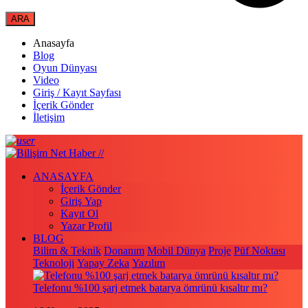
Anasayfa
Blog
Oyun Dünyası
Video
Giriş / Kayıt Sayfası
İçerik Gönder
İletişim
ANASAYFA
İçerik Gönder
Giriş Yap
Kayıt Ol
Yazar Profil
BLOG
Bilim & Teknik
Donanım
Mobil Dünya
Proje
Püf Noktası
Teknoloji
Yapay Zeka
Yazılım
Telefonu %100 şarj etmek batarya ömrünü kısaltır mı?