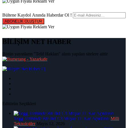
Bültene Kaydol Anında Haberdar Ol !
ABONELİK OLUŞTUR
BİLİŞİM NET HABER
Bütün yayınların "Telif Hakları" alıntı yapılan sitelere aittir
|
Editörün Seçtikleri
Togg Tarihinde Bir İlk! 1.3 Milyar TL Kar Açıklandı
Milli
Teknolojiler
Mayıs 12, 2026