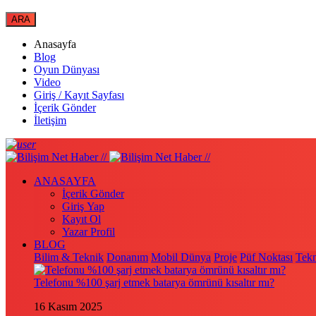
Anasayfa
Blog
Oyun Dünyası
Video
Giriş / Kayıt Sayfası
İçerik Gönder
İletişim
ANASAYFA
İçerik Gönder
Giriş Yap
Kayıt Ol
Yazar Profil
BLOG
Bilim & Teknik
Donanım
Mobil Dünya
Proje
Püf Noktası
Tekn
Telefonu %100 şarj etmek batarya ömrünü kısaltır mı?
16 Kasım 2025