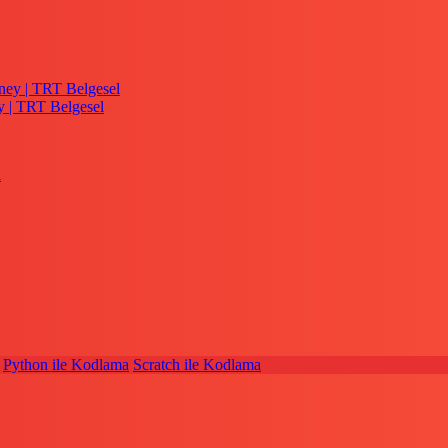
y | TRT Belgesel
Python ile Kodlama
Scratch ile Kodlama