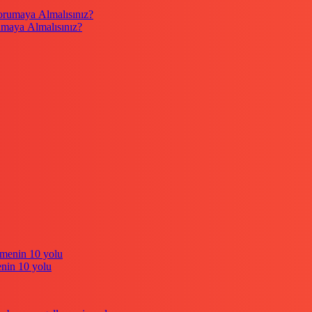
umaya Almalısınız?
enin 10 yolu