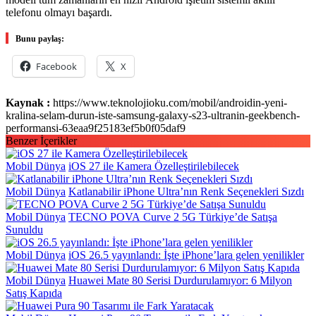
telefonu olmayı başardı.
Bunu paylaş:
Facebook
X
Kaynak :
https://www.teknolojioku.com/mobil/androidin-yeni-
kralina-selam-durun-iste-samsung-galaxy-s23-ultranin-geekbench-
performansi-63eaa9f25183ef5b0f05daf9
Benzer İçerikler
Mobil Dünya
iOS 27 ile Kamera Özelleştirilebilecek
Mobil Dünya
Katlanabilir iPhone Ultra’nın Renk Seçenekleri Sızdı
Mobil Dünya
TECNO POVA Curve 2 5G Türkiye’de Satışa
Sunuldu
Mobil Dünya
iOS 26.5 yayınlandı: İşte iPhone’lara gelen yenilikler
Mobil Dünya
Huawei Mate 80 Serisi Durdurulamıyor: 6 Milyon
Satış Kapıda