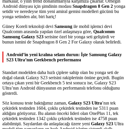
markalar, o yılın trend donanımlarıyla karşımıza çıkarlar. Örneğin
Android dünyası için şimdinin modası
Snapdragon 8 Gen 2
yonga
setidir ve neredeyse tüm yeni amiral gemisi modelleri gücünü bu
yonga setinden alır, biri hariç!
Güney Koreli teknoloji devi
Samsung
ile mobil işlemci devi
Qualcomm arasında yapılan özel anlaşmaya göre,
Qualcomm
Samsung Galaxy S23
serisine özel bir yonga seti geliştirdi ve
bunun ismini de Snapdragon 8 Gen 2 For Galaxy olarak belirledi.
Android’in yeni kralına selam durun: İşte Samsung Galaxy
S23 Ultra’nın Geekbench performansı
Standart modelden daha hızlı çiplere sahip olan bu yonga seti de
doğal olarak Galaxy S23 serisini rakiplerinin önüne geçirdi. Bugün
ortaya çıkan yeni bir Geekbench 5 test sonucu ise, Galaxy S23
Ultra’nın Android dünyasının en performanslı telefonu olduğunu
gösterdi.
Söz konusu teste baktığımız zaman,
Galaxy S23 Ultra
’nın tek
çekirdek testinden 1604, çoklu çekirdek testinden ise 5311 puan
aldığını görüyoruz. Bu alanın önceki lideri olan OnePlus 11, tek
çekirdek testinden 1342 çoklu çekirdek testinden ise 4758 puan
alabilmişti. Sayılardan da anlaşılacağı üzere yeni
Galaxy S23
Ultra
modeli tüm zamanların en hızlı Android işletim sistemli akıllı