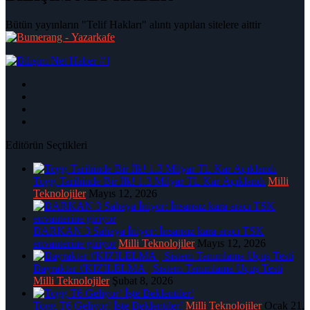
Bütün yayınların "Telif Hakları" alıntı yapılan sitelere aittir
|
Editörün Seçtikleri
Togg Tarihinde Bir İlk! 1.3 Milyar TL Kar Açıklandı
Milli
Teknolojiler
Mayıs 12, 2026
BARKAN 3 Sahaya İniyor: İnsansız kara aracı TSK
envanterine giriyor
Milli Teknolojiler
Mayıs 12, 2026
Bayraktar #KIZILELMA | Sistem Tanımlama Uçuş Testi
Milli Teknolojiler
Şubat 8, 2026
Togg T6 Geliyor! İşte Beklentiler!
Milli Teknolojiler
Ocak 21,