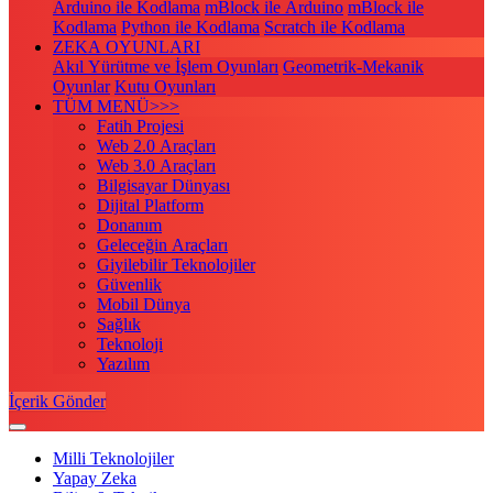
Arduino ile Kodlama
mBlock ile Arduino
mBlock ile
Kodlama
Python ile Kodlama
Scratch ile Kodlama
ZEKA OYUNLARI
Akıl Yürütme ve İşlem Oyunları
Geometrik-Mekanik
Oyunlar
Kutu Oyunları
TÜM MENÜ>>>
Fatih Projesi
Web 2.0 Araçları
Web 3.0 Araçları
Bilgisayar Dünyası
Dijital Platform
Donanım
Geleceğin Araçları
Giyilebilir Teknolojiler
Güvenlik
Mobil Dünya
Sağlık
Teknoloji
Yazılım
İçerik Gönder
Milli Teknolojiler
Yapay Zeka