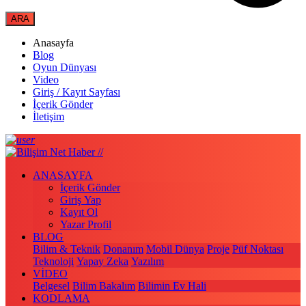
Anasayfa
Blog
Oyun Dünyası
Video
Giriş / Kayıt Sayfası
İçerik Gönder
İletişim
ANASAYFA
İçerik Gönder
Giriş Yap
Kayıt Ol
Yazar Profil
BLOG
Bilim & Teknik
Donanım
Mobil Dünya
Proje
Püf Noktası
Teknoloji
Yapay Zeka
Yazılım
VİDEO
Belgesel
Bilim Bakalım
Bilimin Ev Hali
KODLAMA