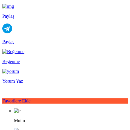
Paylaş
Paylaş
Beğenme
Yorum Yaz
Favorilere Ekle
Mutlu