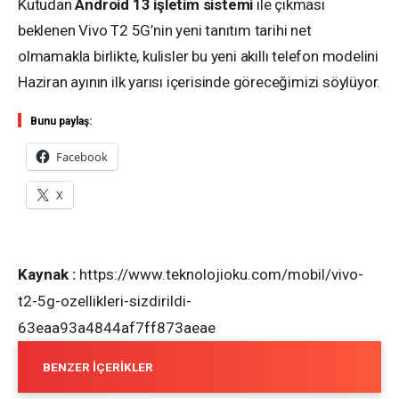
Kutudan
Android 13 işletim sistemi
ile çıkması
beklenen Vivo T2 5G’nin yeni tanıtım tarihi net
olmamakla birlikte, kulisler bu yeni akıllı telefon modelini
Haziran ayının ilk yarısı içerisinde göreceğimizi söylüyor.
Bunu paylaş:
Facebook
X
Kaynak :
https://www.teknolojioku.com/mobil/vivo-
t2-5g-ozellikleri-sizdirildi-
63eaa93a4844af7ff873aeae
BENZER İÇERIKLER