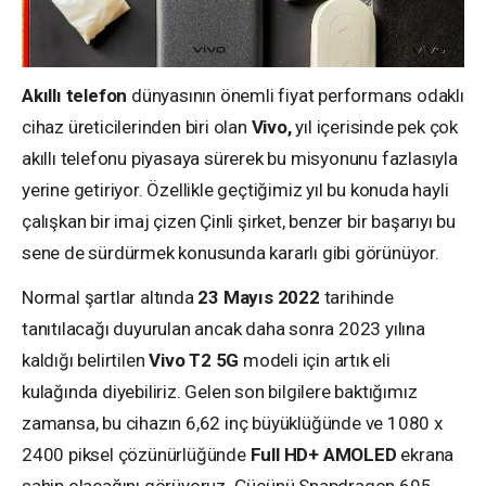
Akıllı telefon
dünyasının önemli fiyat performans odaklı
cihaz üreticilerinden biri olan
Vivo,
yıl içerisinde pek çok
akıllı telefonu piyasaya sürerek bu misyonunu fazlasıyla
yerine getiriyor. Özellikle geçtiğimiz yıl bu konuda hayli
çalışkan bir imaj çizen Çinli şirket, benzer bir başarıyı bu
sene de sürdürmek konusunda kararlı gibi görünüyor.
Normal şartlar altında
23 Mayıs 2022
tarihinde
tanıtılacağı duyurulan ancak daha sonra 2023 yılına
kaldığı belirtilen
Vivo T2 5G
modeli için artık eli
kulağında diyebiliriz. Gelen son bilgilere baktığımız
zamansa, bu cihazın 6,62 inç büyüklüğünde ve 1080 x
2400 piksel çözünürlüğünde
Full HD+ AMOLED
ekrana
sahip olacağını görüyoruz. Gücünü Snapdragon 695