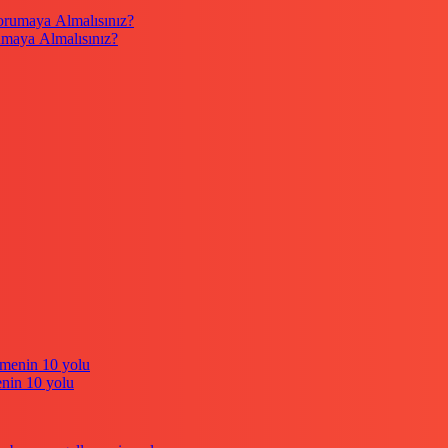
umaya Almalısınız?
enin 10 yolu