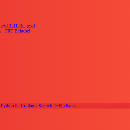
y | TRT Belgesel
Python ile Kodlama
Scratch ile Kodlama