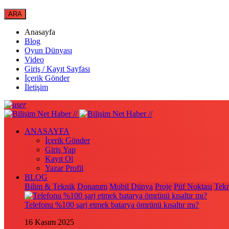
Anasayfa
Blog
Oyun Dünyası
Video
Giriş / Kayıt Sayfası
İçerik Gönder
İletişim
ANASAYFA
İçerik Gönder
Giriş Yap
Kayıt Ol
Yazar Profil
BLOG
Bilim & Teknik
Donanım
Mobil Dünya
Proje
Püf Noktası
Tekn
Telefonu %100 şarj etmek batarya ömrünü kısaltır mı?
16 Kasım 2025