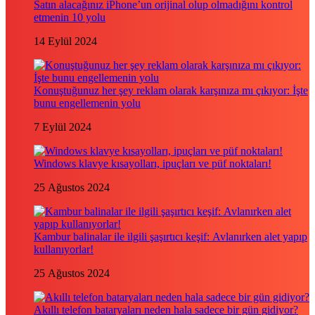
Satın alacağınız iPhone’un orijinal olup olmadığını kontrol
etmenin 10 yolu
14 Eylül 2024
Konuştuğunuz her şey reklam olarak karşınıza mı çıkıyor: İşte
bunu engellemenin yolu
7 Eylül 2024
Windows klavye kısayolları, ipuçları ve püf noktaları!
25 Ağustos 2024
Kambur balinalar ile ilgili şaşırtıcı keşif: Avlanırken alet yapıp
kullanıyorlar!
25 Ağustos 2024
Akıllı telefon bataryaları neden hala sadece bir gün gidiyor?