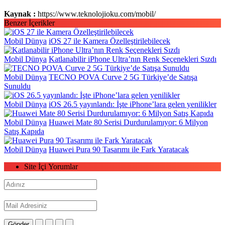
Kaynak :
https://www.teknolojioku.com/mobil/
Benzer İçerikler
Mobil Dünya
iOS 27 ile Kamera Özelleştirilebilecek
Mobil Dünya
Katlanabilir iPhone Ultra’nın Renk Seçenekleri Sızdı
Mobil Dünya
TECNO POVA Curve 2 5G Türkiye’de Satışa
Sunuldu
Mobil Dünya
iOS 26.5 yayınlandı: İşte iPhone’lara gelen yenilikler
Mobil Dünya
Huawei Mate 80 Serisi Durdurulamıyor: 6 Milyon
Satış Kapıda
Mobil Dünya
Huawei Pura 90 Tasarımı ile Fark Yaratacak
Site İçi Yorumlar
Gönder