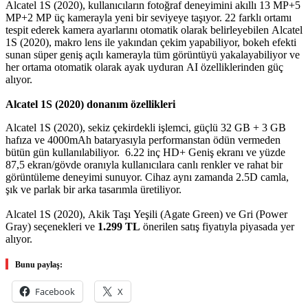
Alcatel 1S (2020), kullanıcıların fotoğraf deneyimini akıllı 13 MP+5
MP+2 MP üç kamerayla yeni bir seviyeye taşıyor. 22 farklı ortamı
tespit ederek kamera ayarlarını otomatik olarak belirleyebilen Alcatel
1S (2020), makro lens ile yakından çekim yapabiliyor, bokeh efekti
sunan süper geniş açılı kamerayla tüm görüntüyü yakalayabiliyor ve
her ortama otomatik olarak ayak uyduran AI özelliklerinden güç
alıyor.
Alcatel 1S (2020) donanım özellikleri
Alcatel 1S (2020), sekiz çekirdekli işlemci, güçlü 32 GB + 3 GB
hafıza ve 4000mAh bataryasıyla performanstan ödün vermeden
bütün gün kullanılabiliyor. 6.22 inç HD+ Geniş ekranı ve yüzde
87,5 ekran/gövde oranıyla kullanıcılara canlı renkler ve rahat bir
görüntüleme deneyimi sunuyor. Cihaz aynı zamanda 2.5D camla,
şık ve parlak bir arka tasarımla üretiliyor.
Alcatel 1S (2020), Akik Taşı Yeşili (Agate Green) ve Gri (Power
Gray) seçenekleri ve
1.299 TL
önerilen satış fiyatıyla piyasada yer
alıyor.
Bunu paylaş:
Facebook
X