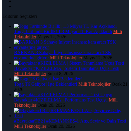
Editörün Seçtikleri
Togg Tarihinde Bir İlk! 1.3 Milyar TL Kar Açıklandı
Milli
Teknolojiler
Mayıs 12, 2026
BARKAN 3 Sahaya İniyor: İnsansız kara aracı TSK
envanterine giriyor
Milli Teknolojiler
Mayıs 12, 2026
Bayraktar #KIZILELMA | Sistem Tanımlama Uçuş Testi
Milli Teknolojiler
Şubat 8, 2026
Togg T6 Geliyor! İşte Beklentiler!
Milli Teknolojiler
Ocak 21,
2026
Bayraktar #KIZILELMA | Performans Test Uçuşu
Milli
Teknolojiler
Ocak 20, 2026
#BayraktarTB2 | #KEMANKEŞ-1 Atış, Seyir ve Dalış Testi
Milli Teknolojiler
Ocak 20, 2026