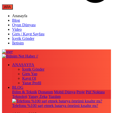
Anasayfa
Blog
Oyun Dünyası
Video
Giriş / Kayıt Sayfası
İçerik Gönder
İletişim
ANASAYFA
İçerik Gönder
Giriş Yap
Kayıt Ol
Yazar Profil
BLOG
Bilim & Teknik
Donanım
Mobil Dünya
Proje
Püf Noktası
Teknoloji
Yapay Zeka
Yazılım
Telefonu %100 şarj etmek batarya ömrünü kısaltır mı?