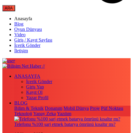
Anasayfa
Blog
Oyun Dünyası
Video
Giriş / Kayıt Sayfası
İçerik Gönder
İletişim
ANASAYFA
İçerik Gönder
Giriş Yap
Kayıt Ol
Yazar Profil
BLOG
Bilim & Teknik
Donanım
Mobil Dünya
Proje
Püf Noktası
Teknoloji
Yapay Zeka
Yazılım
Telefonu %100 şarj etmek batarya ömrünü kısaltır mı?