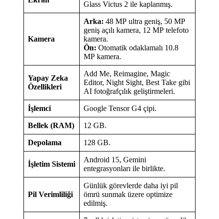
Glass Victus 2 ile kaplanmış.
Arka:
48 MP ultra geniş, 50 MP
geniş açılı kamera, 12 MP telefoto
Kamera
kamera.
Ön:
Otomatik odaklamalı 10.8
MP kamera.
Add Me, Reimagine, Magic
Yapay Zeka
Editor, Night Sight, Best Take gibi
Özellikleri
AI fotoğrafçılık geliştirmeleri.
İşlemci
Google Tensor G4 çipi.
Bellek (RAM)
12 GB.
Depolama
128 GB.
Android 15, Gemini
İşletim Sistemi
entegrasyonları ile birlikte.
Günlük görevlerde daha iyi pil
Pil Verimliliği
ömrü sunmak üzere optimize
edilmiş.