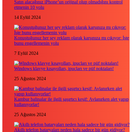
Satın alacağınız iPhone’un orijinal olup olmadığını kontrol
etmenin 10 yolu
14 Eylül 2024
Konuştuğunuz her şey reklam olarak karşınıza mı çıkıyor: İşte
bunu engellemenin yolu
7 Eylül 2024
Windows klavye kısayolları, ipuçları ve püf noktaları!
25 Ağustos 2024
Kambur balinalar ile ilgili şaşırtıcı keşif: Avlanırken alet yapıp
kullanıyorlar!
25 Ağustos 2024
Akıllı telefon bataryaları neden hala sadece bir gün gidiyor?