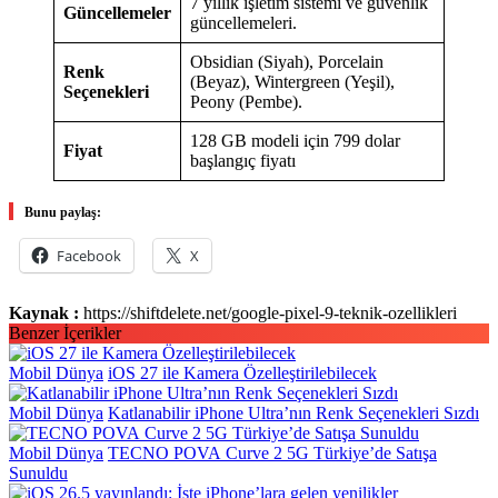
7 yıllık işletim sistemi ve güvenlik
Güncellemeler
güncellemeleri.
Obsidian (Siyah), Porcelain
Renk
(Beyaz), Wintergreen (Yeşil),
Seçenekleri
Peony (Pembe).
128 GB modeli için 799 dolar
Fiyat
başlangıç fiyatı
Bunu paylaş:
Facebook
X
Kaynak :
https://shiftdelete.net/google-pixel-9-teknik-ozellikleri
Benzer İçerikler
Mobil Dünya
iOS 27 ile Kamera Özelleştirilebilecek
Mobil Dünya
Katlanabilir iPhone Ultra’nın Renk Seçenekleri Sızdı
Mobil Dünya
TECNO POVA Curve 2 5G Türkiye’de Satışa
Sunuldu