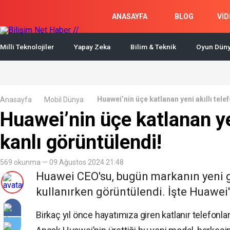
ANASAYFA
BLOG
VİD
Milli Teknolojiler
Yapay Zeka
Bilim & Teknik
Oyun Düny
Huawei’nin üçe katlanan yeni akıllı tele
Anasayfa
Mobil Dünya
Huawei’nin üçe katlanan yen
kanlı görüntülendi!
569 okunma — 09 Ağustos 2024 21:48
Huawei CEO'su, bugün markanın yeni gel
kullanırken görüntülendi. İşte Huawei'n
Birkaç yıl önce hayatımıza giren katlanır telefonl