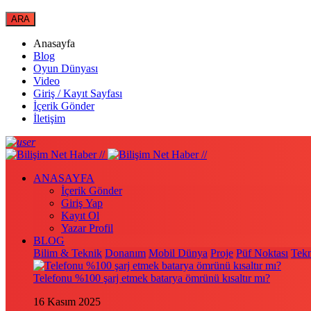
Anasayfa
Blog
Oyun Dünyası
Video
Giriş / Kayıt Sayfası
İçerik Gönder
İletişim
ANASAYFA
İçerik Gönder
Giriş Yap
Kayıt Ol
Yazar Profil
BLOG
Bilim & Teknik
Donanım
Mobil Dünya
Proje
Püf Noktası
Tekn
Telefonu %100 şarj etmek batarya ömrünü kısaltır mı?
16 Kasım 2025