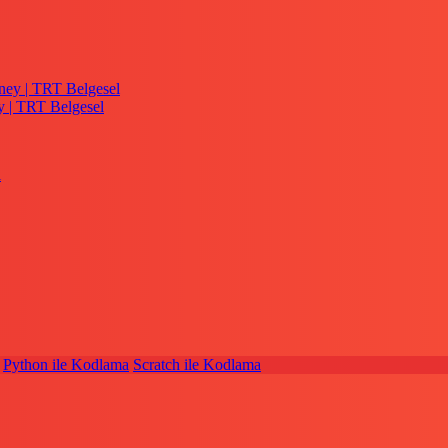
y | TRT Belgesel
Python ile Kodlama
Scratch ile Kodlama