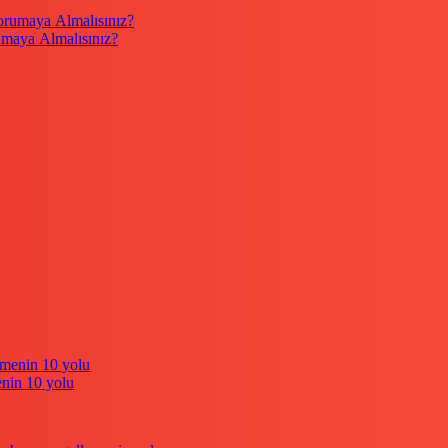
umaya Almalısınız?
enin 10 yolu