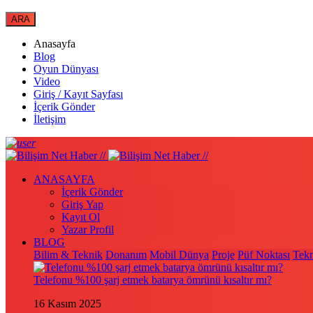
Anasayfa
Blog
Oyun Dünyası
Video
Giriş / Kayıt Sayfası
İçerik Gönder
İletişim
ANASAYFA
İçerik Gönder
Giriş Yap
Kayıt Ol
Yazar Profil
BLOG
Bilim & Teknik
Donanım
Mobil Dünya
Proje
Püf Noktası
Tekn
Telefonu %100 şarj etmek batarya ömrünü kısaltır mı?
16 Kasım 2025