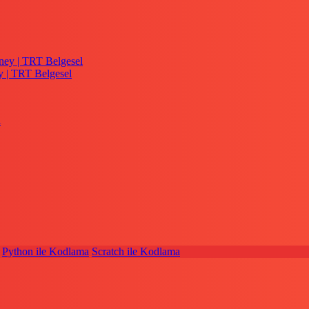
y | TRT Belgesel
Python ile Kodlama
Scratch ile Kodlama