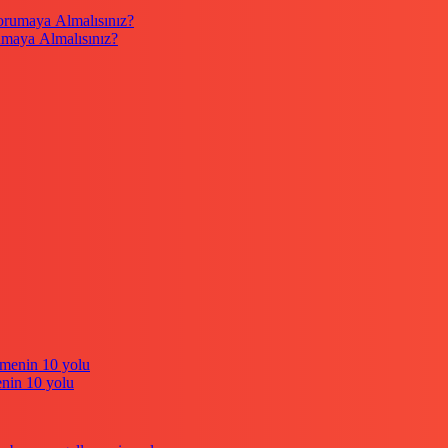
umaya Almalısınız?
enin 10 yolu