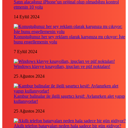
Satın alacağınız iPhone’un orijinal olup olmadığını kontrol
etmenin 10 yolu
14 Eylül 2024
Konuştuğunuz her şey reklam olarak karşınıza mı çıkıyor: İşte
bunu engellemenin yolu
7 Eylül 2024
Windows klavye kısayolları, ipuçları ve püf noktaları!
25 Ağustos 2024
Kambur balinalar ile ilgili şaşırtıcı keşif: Avlanırken alet yapıp
kullanıyorlar!
25 Ağustos 2024
Akıllı telefon bataryaları neden hala sadece bir gün gidiyor?