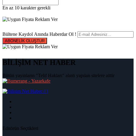
En az 10 karakter gerekli
Bültene Kaydol Anında Haberdar Ol !
ABONELİK OLUŞTUR
BİLİŞİM NET HABER
Bütün yayınların "Telif Hakları" alıntı yapılan sitelere aittir
|
Editörün Seçtikleri