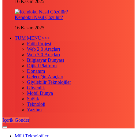
16 Kasım 2025
Kendoku Nasıl Çözülür?
16 Kasım 2025
TÜM MENÜ>>>
Fatih Projesi
Web 2.0 Araçları
Web 3.0 Araçları
Bilgisayar Dünyası
Dijital Platform
Donanım
Geleceğin Araçları
Giyilebilir Teknolojiler
Güvenlik
Mobil Dünya
Sağlık
Teknoloji
Yazılım
İçerik Gönder
Milli Teknolojiler