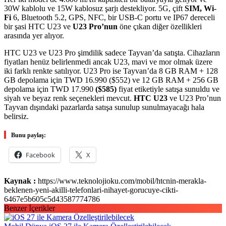
30W kablolu ve 15W kablosuz şarjı destekliyor. 5G, çift
SIM, Wi-
Fi
6, Bluetooth 5.2, GPS, NFC, bir USB-C portu ve IP67 dereceli
bir şasi HTC U23 ve
U23 Pro’nun
öne çıkan diğer özellikleri
arasında yer alıyor.
HTC U23 ve U23 Pro şimdilik sadece Tayvan’da satışta. Cihazların
fiyatları henüz belirlenmedi ancak U23, mavi ve mor olmak üzere
iki farklı renkte satılıyor. U23 Pro ise Tayvan’da 8 GB RAM + 128
GB depolama için TWD 16.990 ($552) ve 12 GB RAM + 256 GB
depolama için TWD 17.990
($585)
fiyat etiketiyle satışa sunuldu ve
siyah ve beyaz renk seçenekleri mevcut.
HTC U23
ve U23 Pro’nun
Tayvan dışındaki pazarlarda satışa sunulup sunulmayacağı hala
belirsiz.
Bunu paylaş:
Facebook
X
Kaynak :
https://www.teknolojioku.com/mobil/htcnin-merakla-
beklenen-yeni-akilli-telefonlari-nihayet-gorucuye-cikti-
6467e5b605c5d43587774786
Benzer İçerikler