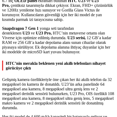
6.7 inç
OLED panel
ekranları bulunan
HTC U23
ve
U23
Pro,
çentiksiz tasarımıyla dikkat çekiyor. Ekran, FHD+ çözünürlük
ve 120Hz yenileme hızı sunuyor ve Gorilla Glass Victus ile
korunuyor. Kullanıcıların güvenliği için her iki model de yan
kısımda parmak izi tarayıcısına sahip.
Snapdragon 7 Gen 1
yonga seti tarafından
desteklenen
U23
ve
U23 Pro,
HTC’nin metaverse ortamı olan
Viverse için optimize edilmiş durumda.
U23 serisi,
12 GB’a kadar
RAM ve 256 GB’a kadar depolama alanı sunan cihazlar olarak
piyasaya sürülüyor. Ek depolama alanına ihtiyaç duyanlar için her
iki modelde de microSD kart yuvası bulunuyor.
HTC’nin merakla beklenen yeni akıllı telefonları nihayet
görücüye çıktı
Gelişmiş kamera özellikleriyle öne çıkan her iki akıllı telefon da 32
megapiksel ön kamera ile donatıldı. U23’ün arka panelinde 64
megapiksel ana kamera, 8 megapiksel ultra geniş lens ve 2
megapiksel derinlik sensörü bulunurken, U23 Pro, OIS özellikli 108
megapiksel ana kamera, 8 megapiksel ultra geniş lens, 5 megapiksel
makro kamera ve 2 megapiksel derinlik sensörü ile donatılmış
durumda.
Her iki model de 4.600 mAh kapasiteli bir bataryayla geliyor ve