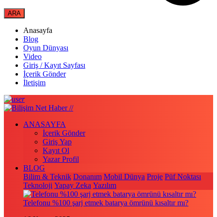
Anasayfa
Blog
Oyun Dünyası
Video
Giriş / Kayıt Sayfası
İçerik Gönder
İletişim
ANASAYFA
İçerik Gönder
Giriş Yap
Kayıt Ol
Yazar Profil
BLOG
Bilim & Teknik
Donanım
Mobil Dünya
Proje
Püf Noktası
Teknoloji
Yapay Zeka
Yazılım
Telefonu %100 şarj etmek batarya ömrünü kısaltır mı?