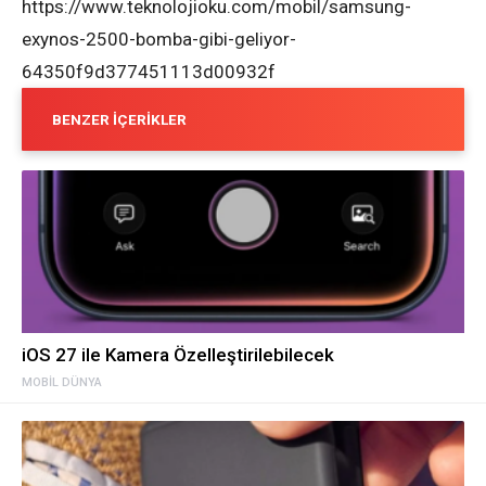
https://www.teknolojioku.com/mobil/samsung-
exynos-2500-bomba-gibi-geliyor-
64350f9d377451113d00932f
BENZER İÇERIKLER
iOS 27 ile Kamera Özelleştirilebilecek
MOBIL DÜNYA