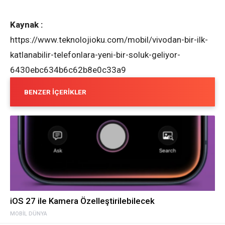
Kaynak :
https://www.teknolojioku.com/mobil/vivodan-bir-ilk-
katlanabilir-telefonlara-yeni-bir-soluk-geliyor-
6430ebc634b6c62b8e0c33a9
BENZER İÇERIKLER
iOS 27 ile Kamera Özelleştirilebilecek
MOBIL DÜNYA