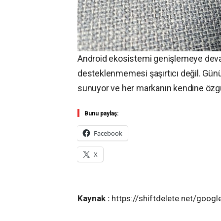
Android ekosistemi genişlemeye deva
desteklenmemesi şaşırtıcı değil. Gün
sunuyor ve her markanın kendine özgü
Bunu paylaş:
Facebook
X
Kaynak :
https://shiftdelete.net/googl