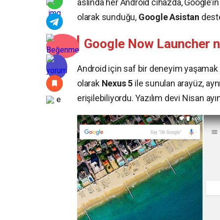
aslında her Android cihazda, Google’ın
olarak sunduğu,
Google Asistan
dest
Google Now Launcher ned
Android için saf bir deneyim yaşamak is
olarak
Nexus 5
ile sunulan arayüz, ayn
erişilebiliyordu. Yazılım devi Nisan a