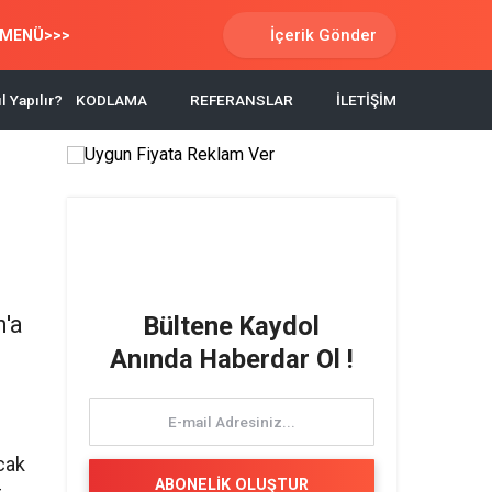
İçerik Gönder
MENÜ>>>
l Yapılır?
KODLAMA
REFERANSLAR
İLETİŞİM
n
n'a
Bültene Kaydol
Anında Haberdar Ol !
ncak
ABONELİK OLUŞTUR