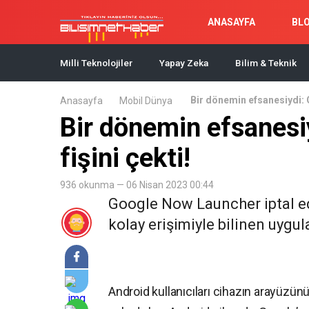
ANASAYFA
BL
Milli Teknolojiler
Yapay Zeka
Bilim & Teknik
Bir dönemin efsanesiydi: G
Anasayfa
Mobil Dünya
Bir dönemin efsanesi
fişini çekti!
936 okunma — 06 Nisan 2023 00:44
Google Now Launcher iptal ed
kolay erişimiyle bilinen uygul
Android kullanıcıları cihazın arayüzün