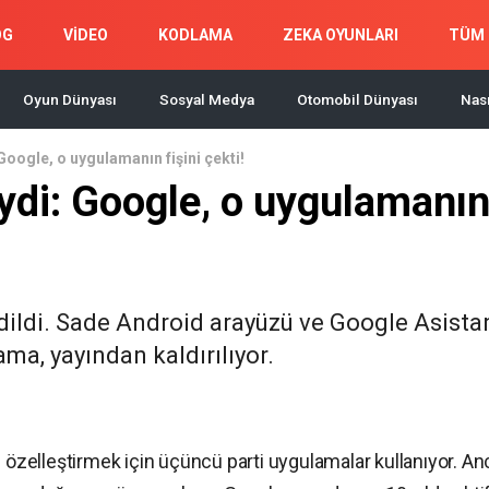
OG
VİDEO
KODLAMA
ZEKA OYUNLARI
TÜM 
Oyun Dünyası
Sosyal Medya
Otomobil Dünyası
Nası
oogle, o uygulamanın fişini çekti!
ydi: Google, o uygulamanı
ildi. Sade Android arayüzü ve Google Asista
ama, yayından kaldırılıyor.
ü özelleştirmek için üçüncü parti uygulamalar kullanıyor. A