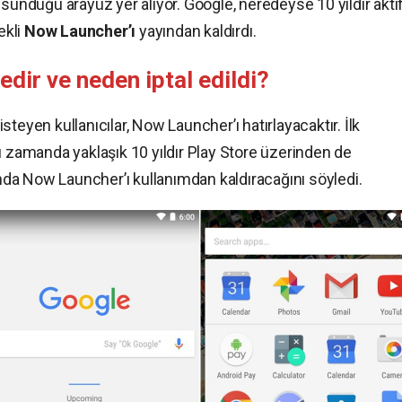
 sunduğu arayüz yer alıyor. Google, neredeyse 10 yıldır akti
ekli
Now Launcher’ı
yayından kaldırdı.
ir ve neden iptal edildi?
teyen kullanıcılar, Now Launcher’ı hatırlayacaktır. İlk
ı zamanda yaklaşık 10 yıldır Play Store üzerinden de
yında Now Launcher’ı kullanımdan kaldıracağını söyledi.