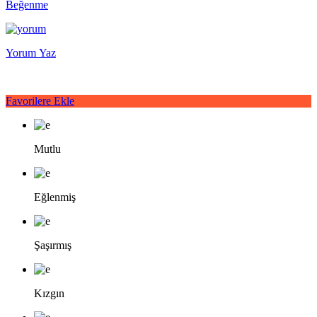
Beğenme
Yorum Yaz
Favorilere Ekle
Mutlu
Eğlenmiş
Şaşırmış
Kızgın