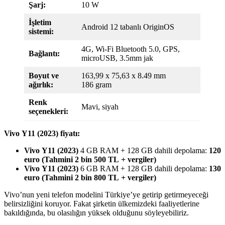
Şarj:
10 W
İşletim
Android 12 tabanlı OriginOS
sistemi:
4G, Wi-Fi Bluetooth 5.0, GPS,
Bağlantı:
microUSB, 3.5mm jak
Boyut ve
163,99 x 75,63 x 8.49 mm
ağırlık:
186 gram
Renk
Mavi, siyah
seçenekleri:
Vivo Y11 (2023) fiyatı:
Vivo Y11 (2023)
4 GB RAM + 128 GB dahili depolama:
120
euro (Tahmini 2 bin 500 TL + vergiler)
Vivo Y11 (2023)
6 GB RAM + 128 GB dahili depolama:
130
euro (Tahmini 2 bin 800 TL + vergiler)
Vivo’nun yeni telefon modelini Türkiye’ye getirip getirmeyeceği
belirsizliğini koruyor. Fakat şirketin ülkemizdeki faaliyetlerine
bakıldığında, bu olasılığın yüksek olduğunu söyleyebiliriz.