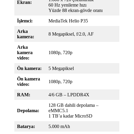
Ekran:
60 Hz yenileme hızı
Yüzde 88 ekran-gövde oranı
İşlemci:
MediaTek Helio P35
Arka
8 Megapiksel, f/2.0, AF
kamera:
Arka
kamera
1080p, 720p
video:
Ön kamera:
5 Megapiksel
Ön kamera
1080p, 720p
video:
RAM:
4/6 GB – LPDDR4X
128 GB dahili depolama –
Depolama:
eMMC5.1
1 TB’a kadar MicroSD
Batarya:
5.000 mAh