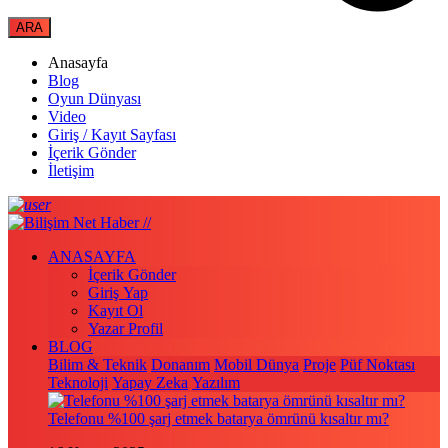
Anasayfa
Blog
Oyun Dünyası
Video
Giriş / Kayıt Sayfası
İçerik Gönder
İletişim
ANASAYFA
İçerik Gönder
Giriş Yap
Kayıt Ol
Yazar Profil
BLOG
Bilim & Teknik
Donanım
Mobil Dünya
Proje
Püf Noktası
Teknoloji
Yapay Zeka
Yazılım
Telefonu %100 şarj etmek batarya ömrünü kısaltır mı?