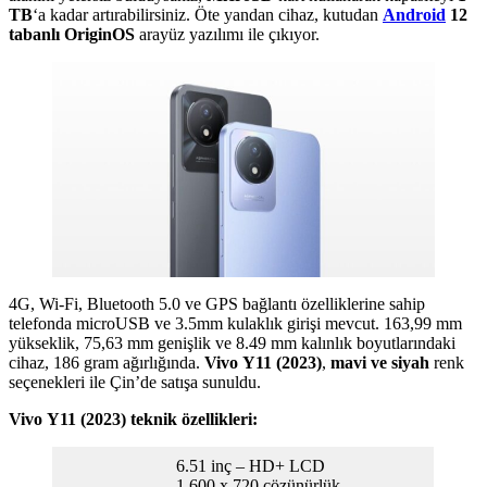
TB
‘a kadar artırabilirsiniz. Öte yandan cihaz, kutudan
Android
12
tabanlı OriginOS
arayüz yazılımı ile çıkıyor.
4G, Wi-Fi, Bluetooth 5.0 ve GPS bağlantı özelliklerine sahip
telefonda microUSB ve 3.5mm kulaklık girişi mevcut. 163,99 mm
yükseklik, 75,63 mm genişlik ve 8.49 mm kalınlık boyutlarındaki
cihaz, 186 gram ağırlığında.
Vivo Y11 (2023)
,
mavi ve siyah
renk
seçenekleri ile Çin’de satışa sunuldu.
Vivo Y11 (2023) teknik özellikleri:
6.51 inç – HD+ LCD
1.600 x 720 çözünürlük