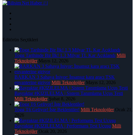
|
Editörün Seçtikleri
Togg Tarihinde Bir İlk! 1.3 Milyar TL Kar Açıklandı
Milli
Teknolojiler
Mayıs 12, 2026
BARKAN 3 Sahaya İniyor: İnsansız kara aracı TSK
envanterine giriyor
Milli Teknolojiler
Mayıs 12, 2026
Bayraktar #KIZILELMA | Sistem Tanımlama Uçuş Testi
Milli Teknolojiler
Şubat 8, 2026
Togg T6 Geliyor! İşte Beklentiler!
Milli Teknolojiler
Ocak 21,
2026
Bayraktar #KIZILELMA | Performans Test Uçuşu
Milli
Teknolojiler
Ocak 20, 2026