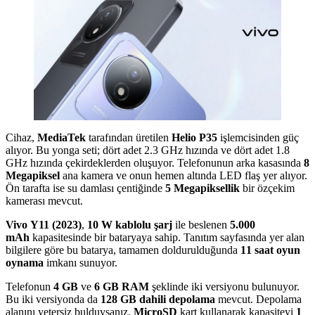
Cihaz,
MediaTek
tarafından üretilen
Helio P35
işlemcisinden güç
alıyor. Bu yonga seti; dört adet 2.3 GHz hızında ve dört adet 1.8
GHz hızında çekirdeklerden oluşuyor. Telefonunun arka kasasında
8
Megapiksel
ana kamera ve onun hemen altında LED flaş yer alıyor.
Ön tarafta ise su damlası çentiğinde
5 Megapiksellik
bir özçekim
kamerası mevcut.
Vivo Y11 (2023)
,
10 W kablolu şarj
ile beslenen
5.000
mAh
kapasitesinde bir bataryaya sahip. Tanıtım sayfasında yer alan
bilgilere göre bu batarya, tamamen doldurulduğunda
11 saat oyun
oynama
imkanı sunuyor.
Telefonun
4 GB
ve
6 GB RAM
şeklinde iki versiyonu bulunuyor.
Bu iki versiyonda da
128 GB dahili depolama
mevcut. Depolama
alanını yetersiz bulduysanız,
MicroSD
kart kullanarak kapasiteyi
1