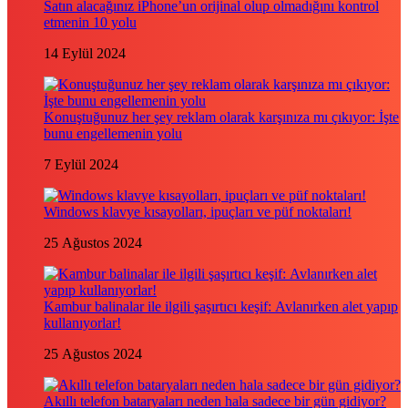
Satın alacağınız iPhone’un orijinal olup olmadığını kontrol
etmenin 10 yolu
14 Eylül 2024
Konuştuğunuz her şey reklam olarak karşınıza mı çıkıyor: İşte
bunu engellemenin yolu
7 Eylül 2024
Windows klavye kısayolları, ipuçları ve püf noktaları!
25 Ağustos 2024
Kambur balinalar ile ilgili şaşırtıcı keşif: Avlanırken alet yapıp
kullanıyorlar!
25 Ağustos 2024
Akıllı telefon bataryaları neden hala sadece bir gün gidiyor?