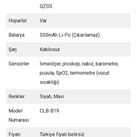
QZSS
Hoparlör
Var
Batarya
530mAh Li-Po (Çıkarılamaz)
Şarj
Kablosuz
Sensörler
İvmeölçer, jiroskop, nabız, barometre,
pusula, SpO2, termometre (vücut
sıcaklığı)
Renkler
Siyah, Mavi
Model
CLB-B19
Numarası
Fiyatı
Türkiye fiyatı belirsiz