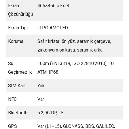
Ekran
466×466 piksel
Çözünürlüğü
Ekran Tipi
LTPO AMOLED
Koruma
Safir kristal ön yüz, seramik çerçeve,
zirkonyum ön kasa, seramik arka
Su
100m (EN13319, ISO 22810:2010), 10
Geçirmezlik
ATM, IP68
SIM Kart
Yok
NFC
Var
Bluetooth
5.2, A2DP, LE
GPS
Var (L1+L5), GLONASS, BDS, GALILEO,