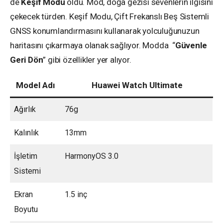
de
Keşif Modu
oldu. Mod, doğa gezisi sevenlerin ilgisini
çekecek türden. Keşif Modu, Çift Frekanslı Beş Sistemli
GNSS konumlandırmasını kullanarak yolculuğunuzun
haritasını çıkarmaya olanak sağlıyor. Modda “
Güvenle
Geri Dön
” gibi özellikler yer alıyor.
Model Adı
Huawei Watch Ultimate
Ağırlık
76g
Kalınlık
13mm
İşletim
HarmonyOS 3.0
Sistemi
Ekran
1.5 inç
Boyutu