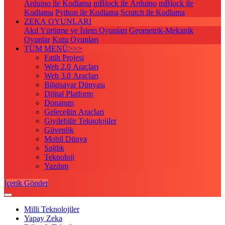
Arduino ile Kodlama
mBlock ile Arduino
mBlock ile
Kodlama
Python ile Kodlama
Scratch ile Kodlama
ZEKA OYUNLARI
Akıl Yürütme ve İşlem Oyunları
Geometrik-Mekanik
Oyunlar
Kutu Oyunları
TÜM MENÜ>>>
Fatih Projesi
Web 2.0 Araçları
Web 3.0 Araçları
Bilgisayar Dünyası
Dijital Platform
Donanım
Geleceğin Araçları
Giyilebilir Teknolojiler
Güvenlik
Mobil Dünya
Sağlık
Teknoloji
Yazılım
İçerik Gönder
Milli Teknolojiler
Yapay Zeka