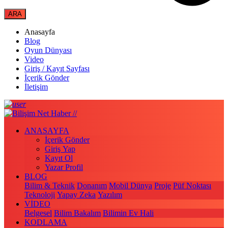
Anasayfa
Blog
Oyun Dünyası
Video
Giriş / Kayıt Sayfası
İçerik Gönder
İletişim
ANASAYFA
İçerik Gönder
Giriş Yap
Kayıt Ol
Yazar Profil
BLOG
Bilim & Teknik
Donanım
Mobil Dünya
Proje
Püf Noktası
Teknoloji
Yapay Zeka
Yazılım
VİDEO
Belgesel
Bilim Bakalım
Bilimin Ev Hali
KODLAMA