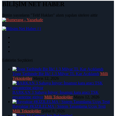
BİLİŞİM NET HABER
Bütün yayınların "Telif Hakları" alıntı yapılan sitelere aittir
|
Editörün Seçtikleri
Togg Tarihinde Bir İlk! 1.3 Milyar TL Kar Açıklandı
Milli
Teknolojiler
Mayıs 12, 2026
BARKAN 3 Sahaya İniyor: İnsansız kara aracı TSK
envanterine giriyor
Milli Teknolojiler
Mayıs 12, 2026
Bayraktar #KIZILELMA | Sistem Tanımlama Uçuş Testi
Milli Teknolojiler
Şubat 8, 2026