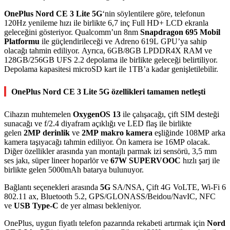
OnePlus Nord CE 3 Lite 5G
‘nin söylentilere göre, telefonun
120Hz yenileme hızı ile birlikte 6,7 inç Full HD+ LCD ekranla
geleceğini gösteriyor. Qualcomm’un 8nm
Snapdragon 695 Mobil
Platformu
ile güçlendirileceği ve Adreno 619L GPU’ya sahip
olacağı tahmin ediliyor. Ayrıca, 6GB/8GB LPDDR4X RAM ve
128GB/256GB UFS 2.2 depolama ile birlikte geleceği belirtiliyor.
Depolama kapasitesi microSD kart ile 1TB’a kadar genişletilebilir.
OnePlus Nord CE 3 Lite 5G özellikleri tamamen netleşti
Cihazın muhtemelen
OxygenOS 13
ile çalışacağı, çift SIM desteği
sunacağı ve f/2.4 diyafram açıklığı ve LED flaş ile birlikte
gelen
2MP derinlik
ve
2MP
makro kamera
eşliğinde 108MP arka
kamera taşıyacağı tahmin ediliyor. Ön kamera ise 16MP olacak.
Diğer özellikler arasında yan montajlı parmak izi sensörü, 3,5 mm
ses jakı, süper lineer hoparlör ve
67W SUPERVOOC
hızlı şarj ile
birlikte gelen 5000mAh batarya bulunuyor.
Bağlantı seçenekleri arasında
5G
SA/NSA, Çift 4G VoLTE, Wi-Fi 6
802.11 ax, Bluetooth 5.2, GPS/GLONASS/Beidou/NavIC, NFC
ve
USB Type-C
de yer alması bekleniyor.
OnePlus, uygun fiyatlı telefon pazarında rekabeti artırmak için
Nord