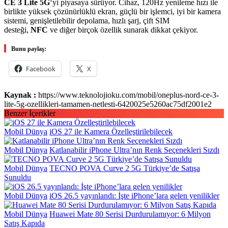
CE
3 Lite
5G
‘yi piyasaya sürüyor. Cihaz, 120Hz yenileme hızı ile
birlikte yüksek çözünürlüklü ekran, güçlü bir işlemci, iyi bir kamera
sistemi, genişletilebilir depolama, hızlı şarj, çift SIM
desteği,
NFC
ve diğer birçok özellik sunarak dikkat çekiyor.
Bunu paylaş:
Facebook
X
Kaynak :
https://www.teknolojioku.com/mobil/oneplus-nord-ce-3-
lite-5g-ozellikleri-tamamen-netlesti-6420025e5260ac75df2001e2
Benzer İçerikler
Mobil Dünya
iOS 27 ile Kamera Özelleştirilebilecek
Mobil Dünya
Katlanabilir iPhone Ultra’nın Renk Seçenekleri Sızdı
Mobil Dünya
TECNO POVA Curve 2 5G Türkiye’de Satışa
Sunuldu
Mobil Dünya
iOS 26.5 yayınlandı: İşte iPhone’lara gelen yenilikler
Mobil Dünya
Huawei Mate 80 Serisi Durdurulamıyor: 6 Milyon
Satış Kapıda