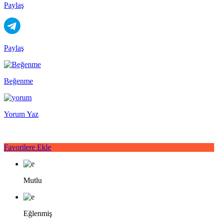
Paylaş
Paylaş
Beğenme
Yorum Yaz
Favorilere Ekle
Mutlu
Eğlenmiş