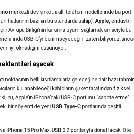
ino
merkezli dev şirket, akıllı telefon modellerinde bu port
ün hatlarının bazıları bu standarda sahip).
Apple,
endüstri
için Avrupa Birliği’nin kararına uyum sağlamak amacıyla bu
Phone’larında USB-C’yi benimseyeceğini zaten biliyoruz, anca
erin iyi olmadığını düşünüyor.
beklentileri aşacak
ı noktasının belli kısıtlamalarla geleceğine dair bazı tahmi
ıcıların kullanabileceği kabloların şirket tarafından fiziksel
tir ki, bu, Apple’ın iPhone’daki USB-C portunu “sabote etme”
eki bir söylenti de yeni
USB Type-C
portlarında çeşitli
 iPhone 15 Pro Max, USB 3.2 portlarıyla donatılacak. Öte