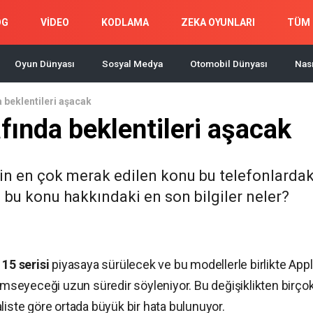
OG
VİDEO
KODLAMA
ZEKA OYUNLARI
TÜM 
Oyun Dünyası
Sosyal Medya
Otomobil Dünyası
Nası
 beklentileri aşacak
fında beklentileri aşacak
kin en çok merak edilen konu bu telefonlardak
 bu konu hakkındaki en son bilgiler neler?
15 serisi
piyasaya sürülecek ve bu modellerle birlikte Appl
seyeceği uzun süredir söyleniyor. Bu değişiklikten birço
liste göre ortada büyük bir hata bulunuyor.