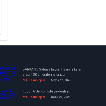
BARKAN 3 Sahaya İniyor: İnsansız kara
aracı TSK envanterine giriyor
Milli Teknolojiler
Mayıs 12, 2026
Togg T6 Geliyor! İşte Beklentiler!
Milli Teknolojiler
Ocak 21, 2026