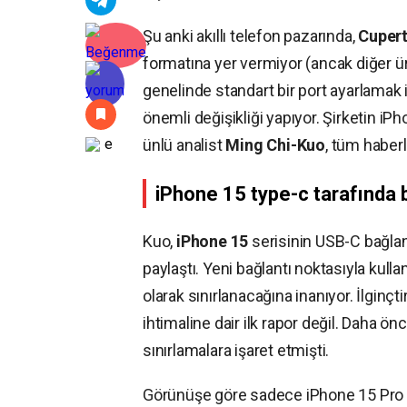
Şu anki akıllı telefon pazarında,
Cupert
formatına yer vermiyor (ancak diğer ür
genelinde standart bir port ayarlamak 
önemli değişikliği yapıyor. Şirketin i
ünlü analist
Ming Chi-Kuo
, tüm haberl
iPhone 15 type-c tarafında 
Kuo,
iPhone 15
serisinin USB-C bağlant
paylaştı. Yeni bağlantı noktasıyla kullan
olarak sınırlanacağına inanıyor. İlginç
ihtimaline dair ilk rapor değil. Daha önc
sınırlamalara işaret etmişti.
Görünüşe göre sadece iPhone 15 Pro ve