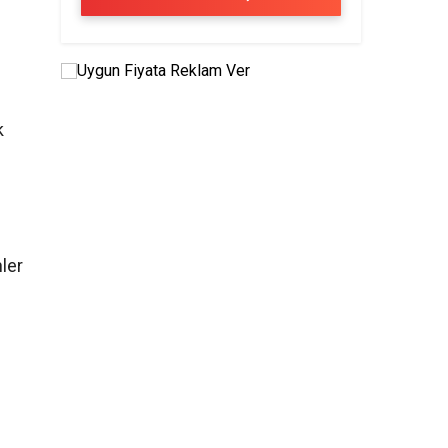
k
nler