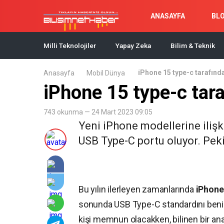
ANASAYFA
BL
Milli Teknolojiler
Yapay Zeka
Bilim & Teknik
iPhone 15 type-c tarafında
Anasayfa
Mobil Dünya
iPhone 15 type-c tara
743 okunma — 24 Mart 2023 09:05
Yeni iPhone modellerine iliş
USB Type-C portu oluyor. Peki
Bu yılın ilerleyen zamanlarında
iPhone 
sonunda USB Type-C standardını benim
kişi memnun olacakken, bilinen bir ana