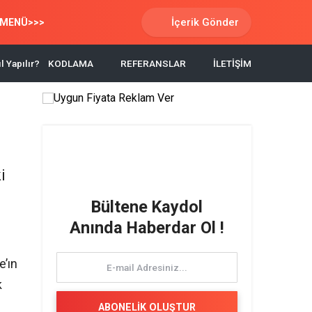
İçerik Gönder
MENÜ>>>
l Yapılır?
KODLAMA
REFERANSLAR
İLETİŞİM
i
Bültene Kaydol
Anında Haberdar Ol !
e’ın
k
ABONELİK OLUŞTUR