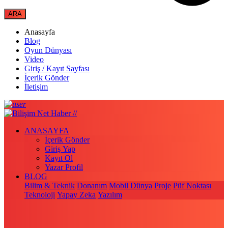
Anasayfa
Blog
Oyun Dünyası
Video
Giriş / Kayıt Sayfası
İçerik Gönder
İletişim
ANASAYFA
İçerik Gönder
Giriş Yap
Kayıt Ol
Yazar Profil
BLOG
Bilim & Teknik
Donanım
Mobil Dünya
Proje
Püf Noktası
Teknoloji
Yapay Zeka
Yazılım