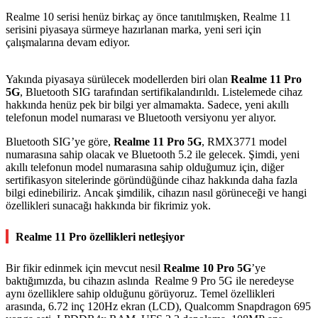
Realme 10 serisi henüz birkaç ay önce tanıtılmışken, Realme 11
serisini piyasaya sürmeye hazırlanan marka, yeni seri için
çalışmalarına devam ediyor.
Yakında piyasaya sürülecek modellerden biri olan
Realme 11 Pro
5G
, Bluetooth SIG tarafından sertifikalandırıldı. Listelemede cihaz
hakkında henüz pek bir bilgi yer almamakta. Sadece, yeni akıllı
telefonun model numarası ve Bluetooth versiyonu yer alıyor.
Bluetooth SIG’ye göre,
Realme 11 Pro 5G
, RMX3771 model
numarasına sahip olacak ve Bluetooth 5.2 ile gelecek. Şimdi, yeni
akıllı telefonun model numarasına sahip olduğumuz için, diğer
sertifikasyon sitelerinde göründüğünde cihaz hakkında daha fazla
bilgi edinebiliriz. Ancak şimdilik, cihazın nasıl görüneceği ve hangi
özellikleri sunacağı hakkında bir fikrimiz yok.
Realme 11 Pro özellikleri netleşiyor
Bir fikir edinmek için mevcut nesil
Realme 10 Pro 5G
’ye
baktığımızda, bu cihazın aslında Realme 9 Pro 5G ile neredeyse
aynı özelliklere sahip olduğunu görüyoruz. Temel özellikleri
arasında, 6.72 inç 120Hz ekran (LCD), Qualcomm Snapdragon 695