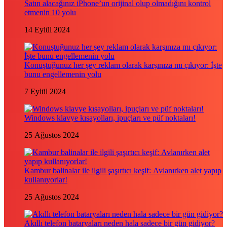
Satın alacağınız iPhone’un orijinal olup olmadığını kontrol
etmenin 10 yolu
14 Eylül 2024
Konuştuğunuz her şey reklam olarak karşınıza mı çıkıyor: İşte
bunu engellemenin yolu
7 Eylül 2024
Windows klavye kısayolları, ipuçları ve püf noktaları!
25 Ağustos 2024
Kambur balinalar ile ilgili şaşırtıcı keşif: Avlanırken alet yapıp
kullanıyorlar!
25 Ağustos 2024
Akıllı telefon bataryaları neden hala sadece bir gün gidiyor?