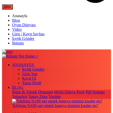
Anasayfa
Blog
Oyun Dünyası
Video
Giriş / Kayıt Sayfası
İçerik Gönder
İletişim
ANASAYFA
İçerik Gönder
Giriş Yap
Kayıt Ol
Yazar Profil
BLOG
Bilim & Teknik
Donanım
Mobil Dünya
Proje
Püf Noktası
Teknoloji
Yapay Zeka
Yazılım
Telefonu %100 şarj etmek batarya ömrünü kısaltır mı?