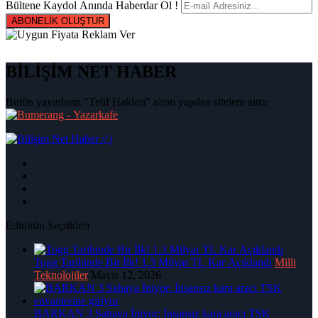
Bültene Kaydol Anında Haberdar Ol !
ABONELİK OLUŞTUR
BİLİŞİM NET HABER
Bütün yayınların "Telif Hakları" alıntı yapılan sitelere aittir
|
Editörün Seçtikleri
Togg Tarihinde Bir İlk! 1.3 Milyar TL Kar Açıklandı
Milli
Teknolojiler
Mayıs 12, 2026
BARKAN 3 Sahaya İniyor: İnsansız kara aracı TSK