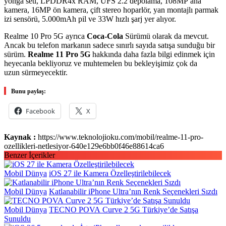
yonga seti, LPDDR4x RAM, UFS 2.2 depolama, 108MP ana
kamera, 16MP ön kamera, çift stereo hoparlör, yan montajlı parmak
izi sensörü, 5.000mAh pil ve 33W hızlı şarj yer alıyor.
Realme 10 Pro 5G ayrıca
Coca-Cola
Sürümü olarak da mevcut.
Ancak bu telefon markanın sadece sınırlı sayıda satışa sunduğu bir
sürüm.
Realme 11 Pro 5G
hakkında daha fazla bilgi edinmek için
heyecanla bekliyoruz ve muhtemelen bu bekleyişimiz çok da
uzun sürmeyecektir.
Bunu paylaş:
Facebook
X
Kaynak :
https://www.teknolojioku.com/mobil/realme-11-pro-
ozellikleri-netlesiyor-640e129e6bb0f46e88614ca6
Benzer İçerikler
Mobil Dünya
iOS 27 ile Kamera Özelleştirilebilecek
Mobil Dünya
Katlanabilir iPhone Ultra’nın Renk Seçenekleri Sızdı
Mobil Dünya
TECNO POVA Curve 2 5G Türkiye’de Satışa
Sunuldu