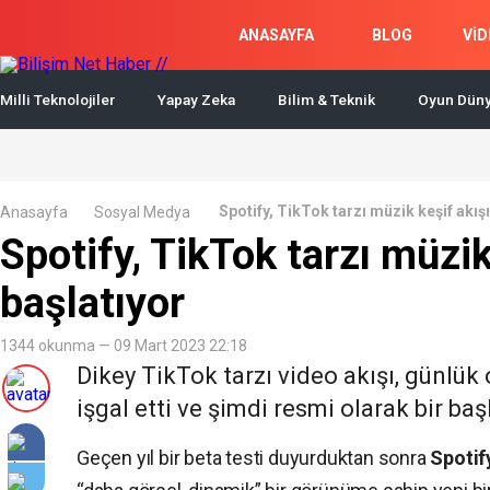
ANASAYFA
BLOG
VİD
Milli Teknolojiler
Yapay Zeka
Bilim & Teknik
Oyun Düny
Spotify, TikTok tarzı müzik keşif akışı
Anasayfa
Sosyal Medya
Spotify, TikTok tarzı müzik
başlatıyor
1344 okunma — 09 Mart 2023 22:18
Dikey TikTok tarzı video akışı, günlük
işgal etti ve şimdi resmi olarak bir b
Geçen yıl bir beta testi duyurduktan sonra
Spotif