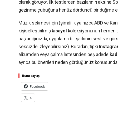
olarak görüyor. İlk testlerden bazılarının aksine Spo
gezinme çubuğuna henüz dördüncü bir düğme e
Müzik sekmesi için (şimdilik yalnızca ABD ve Kanad
kişiselleştirilmiş
kısayol
koleksiyonunun hemen a
başladığınızda, uygulama bir şarkının sesli ve gör
sessizde izleyebilirsiniz). Buradan, tıpkı
Instagra
albümden veya çalma listesinden beş adede
kad
ayrıca bu önerileri neden gördüğünüz konusunda 
Bunu paylaş:
Facebook
X