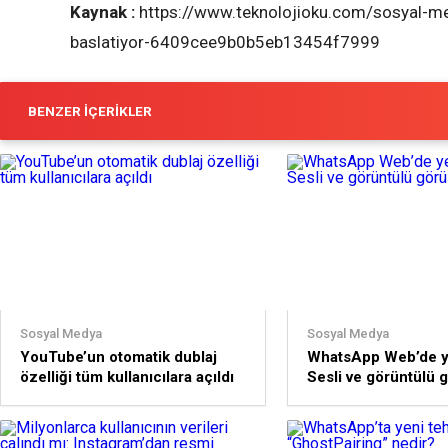
Kaynak :
https://www.teknolojioku.com/sosyal-medy
baslatiyor-6409cee9b0b5eb13454f7999
BENZER İÇERIKLER
Sosyal Medya
Sosyal Medya
YouTube’un otomatik dublaj
WhatsApp Web’de y
özelliği tüm kullanıcılara açıldı
Sesli ve görüntülü
başlıyor