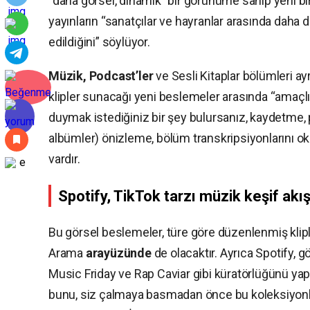
“daha görsel, dinamik” bir görünüme sahip yeni bi
yayınların “sanatçılar ve hayranlar arasında daha de
edildiğini” söylüyor.
Müzik, Podcast’ler
ve Sesli Kitaplar bölümleri ay
klipler sunacağı yeni beslemeler arasında “amaçlı
duymak istediğiniz bir şey bulursanız, kaydetme, p
albümler) önizleme, bölüm transkripsiyonlarını 
vardır.
Spotify, TikTok tarzı müzik keşif akış
Bu görsel beslemeler, türe göre düzenlenmiş klip
Arama
arayüzünde
de olacaktır. Ayrıca Spotify, 
Music Friday ve Rap Caviar gibi küratörlüğünü yapt
bunu, siz çalmaya basmadan önce bu koleksiyonlar