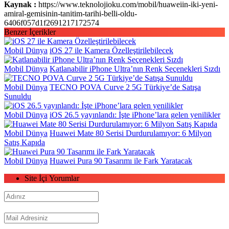
Kaynak :
https://www.teknolojioku.com/mobil/huaweiin-iki-yeni-
amiral-gemisinin-tanitim-tarihi-belli-oldu-
6406f057d1f2691217172574
Benzer İçerikler
Mobil Dünya
iOS 27 ile Kamera Özelleştirilebilecek
Mobil Dünya
Katlanabilir iPhone Ultra’nın Renk Seçenekleri Sızdı
Mobil Dünya
TECNO POVA Curve 2 5G Türkiye’de Satışa
Sunuldu
Mobil Dünya
iOS 26.5 yayınlandı: İşte iPhone’lara gelen yenilikler
Mobil Dünya
Huawei Mate 80 Serisi Durdurulamıyor: 6 Milyon
Satış Kapıda
Mobil Dünya
Huawei Pura 90 Tasarımı ile Fark Yaratacak
Site İçi Yorumlar