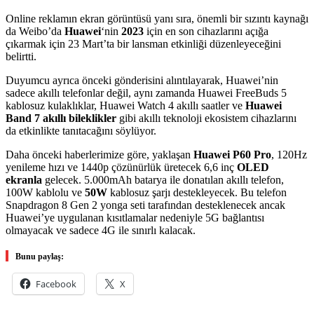
Online reklamın ekran görüntüsü yanı sıra, önemli bir sızıntı kaynağı
da Weibo’da
Huawei
‘nin
2023
için en son cihazlarını açığa
çıkarmak için 23 Mart’ta bir lansman etkinliği düzenleyeceğini
belirtti.
Duyumcu ayrıca önceki gönderisini alıntılayarak, Huawei’nin
sadece akıllı telefonlar değil, aynı zamanda Huawei FreeBuds 5
kablosuz kulaklıklar, Huawei Watch 4 akıllı saatler ve
Huawei
Band 7 akıllı bileklikler
gibi akıllı teknoloji ekosistem cihazlarını
da etkinlikte tanıtacağını söylüyor.
Daha önceki haberlerimize göre, yaklaşan
Huawei P60 Pro
, 120Hz
yenileme hızı ve 1440p çözünürlük üretecek 6,6 inç
OLED
ekranla
gelecek. 5.000mAh batarya ile donatılan akıllı telefon,
100W kablolu ve
50W
kablosuz şarjı destekleyecek. Bu telefon
Snapdragon 8 Gen 2 yonga seti tarafından desteklenecek ancak
Huawei’ye uygulanan kısıtlamalar nedeniyle 5G bağlantısı
olmayacak ve sadece 4G ile sınırlı kalacak.
Bunu paylaş:
Facebook
X