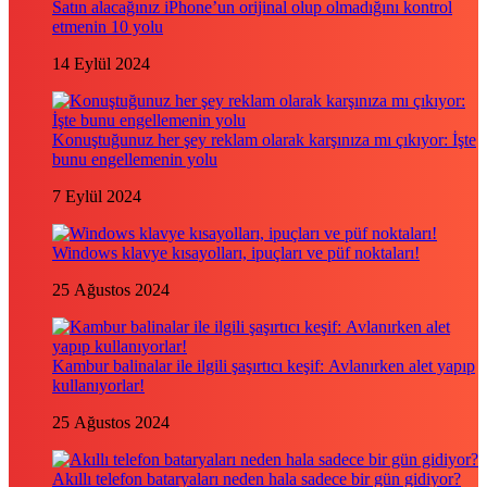
Satın alacağınız iPhone’un orijinal olup olmadığını kontrol
etmenin 10 yolu
14 Eylül 2024
Konuştuğunuz her şey reklam olarak karşınıza mı çıkıyor: İşte
bunu engellemenin yolu
7 Eylül 2024
Windows klavye kısayolları, ipuçları ve püf noktaları!
25 Ağustos 2024
Kambur balinalar ile ilgili şaşırtıcı keşif: Avlanırken alet yapıp
kullanıyorlar!
25 Ağustos 2024
Akıllı telefon bataryaları neden hala sadece bir gün gidiyor?