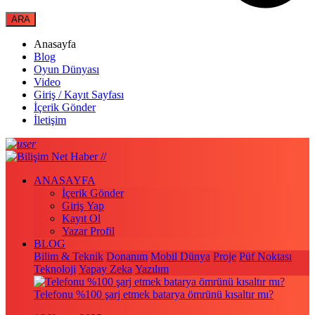
Anasayfa
Blog
Oyun Dünyası
Video
Giriş / Kayıt Sayfası
İçerik Gönder
İletişim
ANASAYFA
İçerik Gönder
Giriş Yap
Kayıt Ol
Yazar Profil
BLOG
Bilim & Teknik
Donanım
Mobil Dünya
Proje
Püf Noktası
Teknoloji
Yapay Zeka
Yazılım
Telefonu %100 şarj etmek batarya ömrünü kısaltır mı?