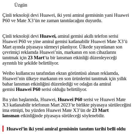
Üzgün
Çinli teknoloji devi Huawei, iki yeni amiral gemisinin yani Huawei
P60 ve Mate X3’ün ne zaman tanıtılacağını duyurdu.
Çinli teknoloji devi
Huawei,
amiral gemisi akıllı telefon serisi
Huawei P60 ve yine amiral gemisi katlanabilir Huawei Mate X3’ü
Mart ayında piyasaya sürmeyi planlıyor. Ülkede yayınlanan son
çevrimiçi reklamda Huawei’nin, markanın en son cihazlarını
tanıtmak için
23 Mart
‘ta bir lansman etkinliği düzenleyeceği
ayrıntılı bir şekilde belirtiliyor.
Weibo kullanıcısı tarafından ekran görüntüsü alınan reklamda,
Huawei’nin ülkeye markanın en son ürünlerini tanıtmak için yıllık
bahar lansman etkinliğini düzenlediği ve odağın da amiral
gemisi
Huawei P60
serisi olduğu belirtiliyor.
Bu yılın başlarında, Huawei,
Huawei P60
serisi ve Huawei Mate
X3 katlanabilir telefonun Mart 2023’te birlikte piyasaya sürüleceğini
ima etmişti, bu yüzden Huawei Mate X3’ün de
23
Mart
lansman
etkinliğinde piyasaya sürüleceği söylenebilir.
Huawei’in iki yeni amiral gemisinin tanıtım tarihi belli oldu