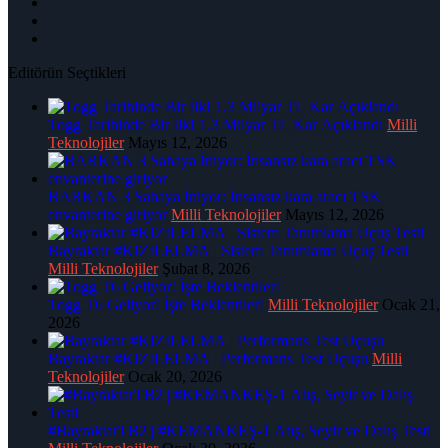
Editörün Seçtikleri
Togg Tarihinde Bir İlk! 1.3 Milyar TL Kar Açıklandı
Milli
Teknolojiler
Mayıs 12, 2026
BARKAN 3 Sahaya İniyor: İnsansız kara aracı TSK
envanterine giriyor
Milli Teknolojiler
Mayıs 12, 2026
Bayraktar #KIZILELMA | Sistem Tanımlama Uçuş Testi
Milli Teknolojiler
Şubat 8, 2026
Togg T6 Geliyor! İşte Beklentiler!
Milli Teknolojiler
Ocak 21,
2026
Bayraktar #KIZILELMA | Performans Test Uçuşu
Milli
Teknolojiler
Ocak 20, 2026
#BayraktarTB2 | #KEMANKEŞ-1 Atış, Seyir ve Dalış Testi