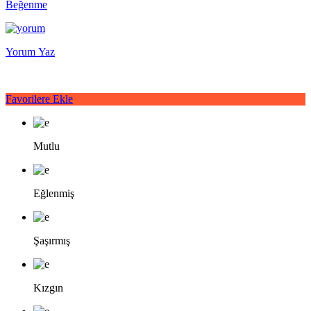
Beğenme
Yorum Yaz
Favorilere Ekle
Mutlu
Eğlenmiş
Şaşırmış
Kızgın