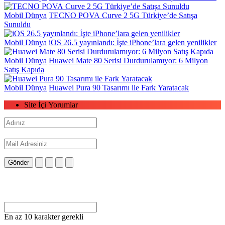
Mobil Dünya
TECNO POVA Curve 2 5G Türkiye’de Satışa
Sunuldu
Mobil Dünya
iOS 26.5 yayınlandı: İşte iPhone’lara gelen yenilikler
Mobil Dünya
Huawei Mate 80 Serisi Durdurulamıyor: 6 Milyon
Satış Kapıda
Mobil Dünya
Huawei Pura 90 Tasarımı ile Fark Yaratacak
Site İçi Yorumlar
Gönder
En az 10 karakter gerekli