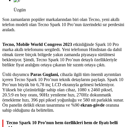
Üzgün
Son zamanların popüler markalarından biri olan Tecno, yeni akıllı
telefon modeli olan Tecno Spark 10 Pro’nun üzerindeki sır perdesini
araladı.
Tecno, Mobile World Congress 2023
etkinliğinde Spark 10 Pro
marka akıllı telefonunu sergiledi. Yeni telefonun Hindistan da dahil
olmak üzere birçok bölgede yakın zamanda piyasaya sürülmesi
bekleniyor. Şimdi, Tecno Spark 10 Pro’nun detaylı özellikleriyle
birlikte fiyat aralığını ortaya çıkaran bir sızıntı ortaya çıktı.
Ünlü duyumcu
Paras Guglani,
cihazla ilgili tüm önemli ayrıntıları
içeren Tecno Spark 10 Pro’nun teknik detaylarını paylaştı. Spark 10
Pro’nun büyük bir 6,78 inç LCD ekranıyla gelmesi bekleniyor.
Yüksek bir çözünürlüğe sahip olan cihaz, 1080 x 2460 piksel,
20.5:9 en boy oranı, 90Hz yenileme hızı, 270Hz dokunmatik
örnekleme hızı, 396 ppi piksel yoğunluğu ve 580 nit parlaklık sunar.
Ön panelin delikli ekran tasarımına ve %90
ekran-gövde
oranına
sahip olduğunu da belirtelim.
Tecno Spark 10 Pro’nun hem özellikleri hem de fiyatı belli