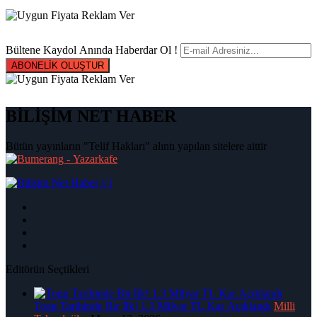
Bültene Kaydol Anında Haberdar Ol !
ABONELİK OLUŞTUR
BİLİŞİM NET HABER
Bütün yayınların "Telif Hakları" alıntı yapılan sitelere aittir
|
Editörün Seçtikleri
Togg Tarihinde Bir İlk! 1.3 Milyar TL Kar Açıklandı
Milli