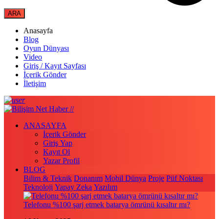
Anasayfa
Blog
Oyun Dünyası
Video
Giriş / Kayıt Sayfası
İçerik Gönder
İletişim
ANASAYFA
İçerik Gönder
Giriş Yap
Kayıt Ol
Yazar Profil
BLOG
Bilim & Teknik
Donanım
Mobil Dünya
Proje
Püf Noktası
Teknoloji
Yapay Zeka
Yazılım
Telefonu %100 şarj etmek batarya ömrünü kısaltır mı?