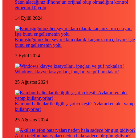
Satın alacağınız iPhone’un orijinal olup olmadığını kontrol
etmenin 10 yolu
14 Eylül 2024
Konuştuğunuz her şey reklam olarak karşınıza mı çıkıyor: İşte
bunu engellemenin yolu
7 Eylül 2024
Windows klavye kısayolları, ipuçları ve püf noktaları!
25 Ağustos 2024
Kambur balinalar ile ilgili şaşırtıcı keşif: Avlanırken alet yapıp
kullanıyorlar!
25 Ağustos 2024
Akıllı telefon bataryaları neden hala sadece bir gün gidiyor?