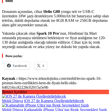
oldu
Donanım açısından, cihaz
Helio G88
yonga seti ve USB-C
üzerinden 18W şarjı destekleyen 5.000mAh bir bataryaya sahip olan
telefon, dahili depolama olarak ise 8GB RAM ve 256GB depolama
alanı gibi seçenekler sunacak.
Yakında çıkacak olan
Spark 10 Pro
’nun, Hindistan’da Mart
ortasında piyasaya sürülmesi bekleniyor ve fiyat aralığının ise 120-
130 dolar aralığında olacağı tahmin ediliyor. Cihaz için üç renk
seçeneği sunulacak ve arka yüzey ise dokulu bir yapıda olacak.
Bunu paylaş:
Facebook
X
Kaynak :
https://www.teknolojioku.com/mobil/tecno-spark-10-
pronun-hem-ozellikleri-hem-de-fiyati-belli-oldu-
640216cc82228c02015a5e9b
Benzer İçerikler
Mobil Dünya
iOS 27 ile Kamera Özelleştirilebilecek
Mobil Dünya
Katlanabilir iPhone Ultra’nın Renk Seçenekleri Sızdı