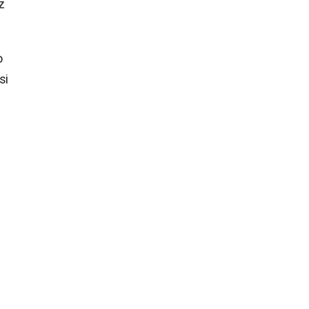
z
o
si