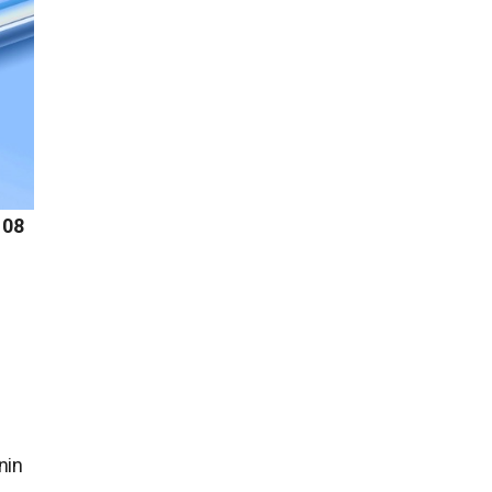
108
nin