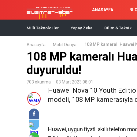
ANASAYFA
BL
Milli Teknolojiler
Yapay Zeka
Bilim & Teknik
108 MP kameralı Huawei N
Anasayfa
Mobil Dünya
108 MP kameralı Hua
duyuruldu!
703 okunma — 03 Mart 2023 08:01
Huawei Nova 10 Youth Editio
modeli, 108 MP kamerasıyla d
Huawei, uygun fiyatlı akıllı telefon mo