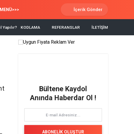
İçerik Gönder
MENÜ>>>
l Yapılır?
KODLAMA
REFERANSLAR
İLETİŞİM
nt
Bültene Kaydol
Anında Haberdar Ol !
ABONELİK OLUŞTUR