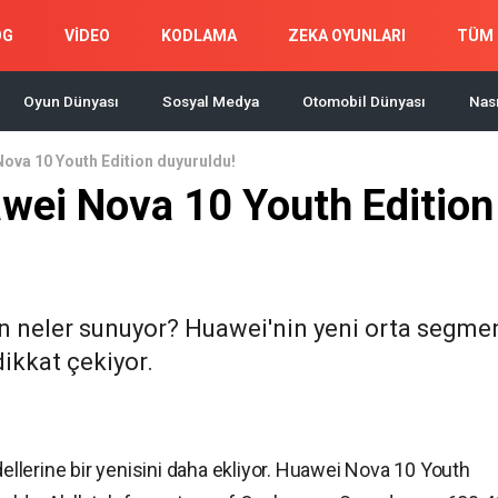
OG
VİDEO
KODLAMA
ZEKA OYUNLARI
TÜM 
Oyun Dünyası
Sosyal Medya
Otomobil Dünyası
Nası
ova 10 Youth Edition duyuruldu!
wei Nova 10 Youth Edition
n neler sunuyor? Huawei'nin yeni orta segme
ikkat çekiyor.
dellerine bir yenisini daha ekliyor. Huawei Nova 10 Youth