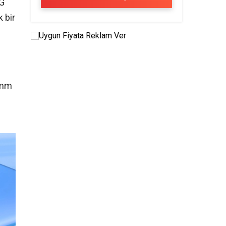
4G
 bir
4 mm