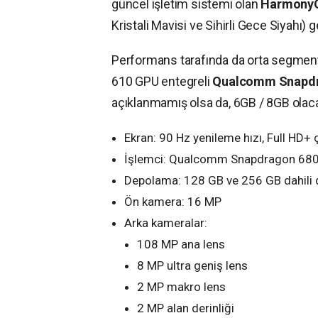
güncel işletim sistemi olan
HarmonyO
Kristali Mavisi ve Sihirli Gece Siyahı) ge
Performans tarafında da orta segment k
610 GPU entegreli
Qualcomm Snapdr
açıklanmamış olsa da, 6GB / 8GB olac
Ekran: 90 Hz yenileme hızı, Full HD+
İşlemci: Qualcomm Snapdragon 68
Depolama: 128 GB ve 256 GB dahili
Ön kamera: 16 MP
Arka kameralar:
108 MP ana lens
8 MP ultra geniş lens
2 MP makro lens
2 MP alan derinliği