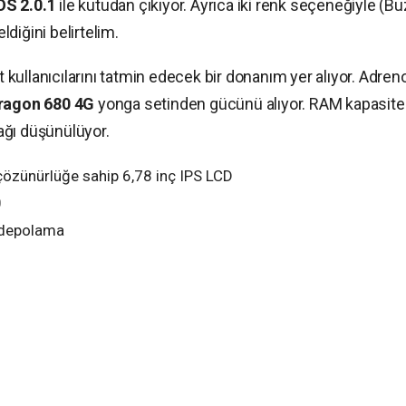
S 2.0.1
ile kutudan çıkıyor. Ayrıca iki renk seçeneğiyle (Bu
ldiğini belirtelim.
ullanıcılarını tatmin edecek bir donanım yer alıyor. Adren
agon 680 4G
yonga setinden gücünü alıyor. RAM kapasite
ağı düşünülüyor.
 çözünürlüğe sahip 6,78 inç IPS LCD
0
 depolama