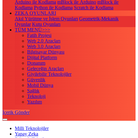
Arduino ile Kodlama
mBlock ile Arduino
mBlock ile
Kodlama
Python ile Kodlama
Scratch ile Kodlama
ZEKA OYUNLARI
Akıl Yürütme ve İşlem Oyunları
Geometrik-Mekanik
Oyunlar
Kutu Oyunları
TÜM MENÜ>>>
Fatih Projesi
Web 2.0 Araçları
Web 3.0 Araçları
Bilgisayar Dünyası
Dijital Platform
Donanım
Geleceğin Araçları
Giyilebilir Teknolojiler
Güvenlik
Mobil Dünya
Sağlık
Teknoloji
Yazılım
İçerik Gönder
Milli Teknolojiler
Yapay Zeka