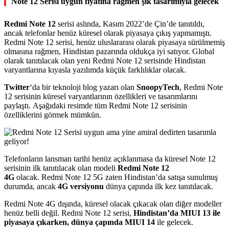
Note 12 Serisi uygun fiyatına rağmen şık tasarımıyla gelecek
Redmi Note 12
serisi aslında, Kasım 2022’de Çin’de tanıtıldı,
ancak telefonlar henüz küresel olarak piyasaya çıkış yapmamıştı.
Redmi Note 12 serisi, henüz uluslararası olarak piyasaya sürülmemiş
olmasına rağmen, Hindistan pazarında oldukça iyi satıyor. Global
olarak tanıtılacak olan yeni Redmi Note 12 serisinde Hindistan
varyantlarına kıyasla yazılımda küçük farklılıklar olacak.
Twitter
‘da bir teknoloji blog yazarı olan
SnoopyTech
, Redmi Note
12 serisinin küresel varyantlarının özellikleri ve tasarımlarını
paylaştı. Aşağıdaki resimde tüm Redmi Note 12 serisinin
özelliklerini görmek mümkün.
Telefonların lansman tarihi henüz açıklanmasa da küresel Note 12
serisinin ilk tanıtılacak olan modeli
Redmi Note 12
4G
olacak. Redmi Note 12 5G zaten Hindistan’da satışa sunulmuş
durumda, ancak
4G versiyonu
dünya çapında ilk kez tanıtılacak.
Redmi Note 4G dışında, küresel olacak çıkacak olan diğer modeller
henüz belli değil. Redmi Note 12 serisi,
Hindistan’da MIUI 13 ile
piyasaya çıkarken,
dünya çapında MIUI 14
ile gelecek.