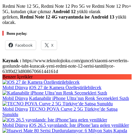
Redmi Note 12 5G, Redmi Note 12 Pro 5G ve Redmi Note 12 Pro+
5G, kutudan çıkar çıkmaz
Android 12
yüklü olarak
gelirken,
Redmi Note 12
4G varyantında ise
Android 13
yüklü
olacak.
Bunu paylaş:
Facebook
X
Kaynak :
https://www.teknolojioku.com/guncel/xiaomi-severlerin-
gonlunde-taht-kuracak-yeni-redmi-note-12-serisi-tanitiliyor-
63ff0d23d80867066144161d
Benzer İçerikler
Mobil Dünya
iOS 27 ile Kamera Özelleştirilebilecek
Mobil Dünya
Katlanabilir iPhone Ultra’nın Renk Seçenekleri Sızdı
Mobil Dünya
TECNO POVA Curve 2 5G Türkiye’de Satışa
Sunuldu
Mobil Dünya
iOS 26.5 yayınlandı: İşte iPhone’lara gelen yenilikler