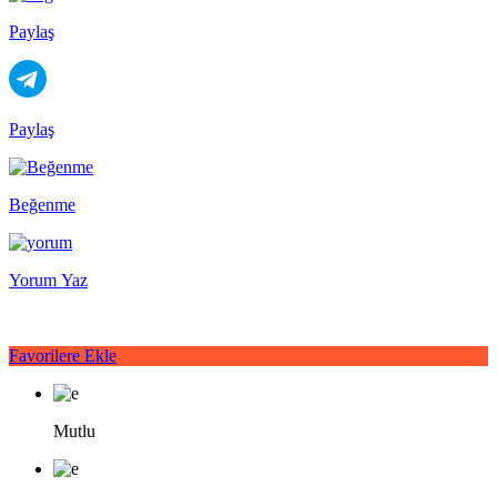
Paylaş
Paylaş
Beğenme
Yorum Yaz
Favorilere Ekle
Mutlu