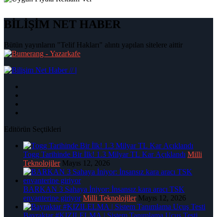
BİLİŞİM NET HABER
Bütün yayınların "Telif Hakları" alıntı yapılan sitelere aittir
|
Editörün Seçtikleri
Togg Tarihinde Bir İlk! 1.3 Milyar TL Kar Açıklandı
Milli
Teknolojiler
Mayıs 12, 2026
BARKAN 3 Sahaya İniyor: İnsansız kara aracı TSK
envanterine giriyor
Milli Teknolojiler
Mayıs 12, 2026
Bayraktar #KIZILELMA | Sistem Tanımlama Uçuş Testi