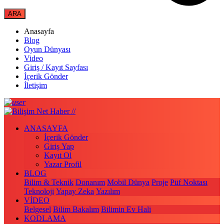
Anasayfa
Blog
Oyun Dünyası
Video
Giriş / Kayıt Sayfası
İçerik Gönder
İletişim
ANASAYFA
İçerik Gönder
Giriş Yap
Kayıt Ol
Yazar Profil
BLOG
Bilim & Teknik
Donanım
Mobil Dünya
Proje
Püf Noktası
Teknoloji
Yapay Zeka
Yazılım
VİDEO
Belgesel
Bilim Bakalım
Bilimin Ev Hali
KODLAMA