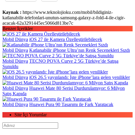
Kaynak :
https://www.teknolojioku.com/mobil/bildiginiz-
katlanabilir-telefonlari-unutun-samsung-galaxy-z-fold-4-ile-cigir-
acacak-62a3291445ec5066d813be7c
Benzer İçerikler
Mobil Dünya
iOS 27 ile Kamera Özelleştirilebilecek
Mobil Dünya
Katlanabilir iPhone Ultra’nın Renk Seçenekleri Sızdı
Mobil Dünya
TECNO POVA Curve 2 5G Türkiye’de Satışa
Sunuldu
Mobil Dünya
iOS 26.5 yayınlandı: İşte iPhone’lara gelen yenilikler
Mobil Dünya
Huawei Mate 80 Serisi Durdurulamıyor: 6 Milyon
Satış Kapıda
Mobil Dünya
Huawei Pura 90 Tasarımı ile Fark Yaratacak
Site İçi Yorumlar