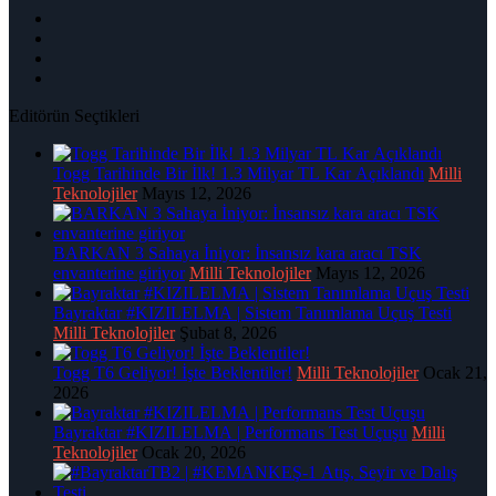
Editörün Seçtikleri
Togg Tarihinde Bir İlk! 1.3 Milyar TL Kar Açıklandı
Milli
Teknolojiler
Mayıs 12, 2026
BARKAN 3 Sahaya İniyor: İnsansız kara aracı TSK
envanterine giriyor
Milli Teknolojiler
Mayıs 12, 2026
Bayraktar #KIZILELMA | Sistem Tanımlama Uçuş Testi
Milli Teknolojiler
Şubat 8, 2026
Togg T6 Geliyor! İşte Beklentiler!
Milli Teknolojiler
Ocak 21,
2026
Bayraktar #KIZILELMA | Performans Test Uçuşu
Milli
Teknolojiler
Ocak 20, 2026