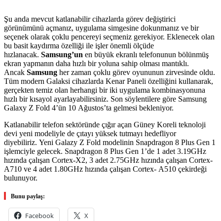
Şu anda mevcut katlanabilir cihazlarda görev değiştirici
görünümünü açmanız, uygulama simgesine dokunmanız ve bir
seçenek olarak çoklu pencereyi seçmeniz gerekiyor. Eklenecek olan
bu basit kaydırma özelliği ile işler önemli ölçüde
hızlanacak.
Samsung’un
en büyük ekranlı telefonunun bölünmüş
ekran yapmanın daha hızlı bir yoluna sahip olması mantıklı.
Ancak
Samsung
her zaman çoklu görev oyununun zirvesinde oldu.
Tüm modern Galaksi cihazlarda Kenar Paneli özelliğini kullanarak,
gerçekten temiz olan herhangi bir iki uygulama kombinasyonuna
hızlı bir kısayol ayarlayabilirsiniz. Son söylentilere göre Samsung
Galaxy Z Fold 4’ün 10 Ağustos’ta gelmesi bekleniyor.
Katlanabilir telefon sektöründe çığır açan Güney Koreli teknoloji
devi yeni modeliyle de çıtayı yüksek tutmayı hedefliyor
diyebiliriz. Yeni Galazy Z Fold modelinin Snapdragon 8 Plus Gen 1
işlemciyle gelecek. Snapdragon 8 Plus Gen 1’de 1 adet 3.19GHz
hızında çalışan Cortex-X2, 3 adet 2.75GHz hızında çalışan Cortex-
A710 ve 4 adet 1.80GHz hızında çalışan Cortex- A510 çekirdeği
bulunuyor.
Bunu paylaş:
Facebook
X