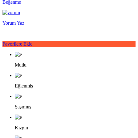
Beğenme
Yorum Yaz
Favorilere Ekle
Mutlu
Eğlenmiş
Şaşırmış
Kızgın