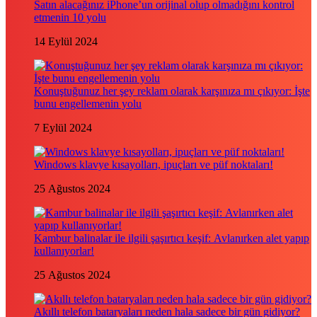
Satın alacağınız iPhone’un orijinal olup olmadığını kontrol
etmenin 10 yolu
14 Eylül 2024
Konuştuğunuz her şey reklam olarak karşınıza mı çıkıyor: İşte
bunu engellemenin yolu
7 Eylül 2024
Windows klavye kısayolları, ipuçları ve püf noktaları!
25 Ağustos 2024
Kambur balinalar ile ilgili şaşırtıcı keşif: Avlanırken alet yapıp
kullanıyorlar!
25 Ağustos 2024
Akıllı telefon bataryaları neden hala sadece bir gün gidiyor?