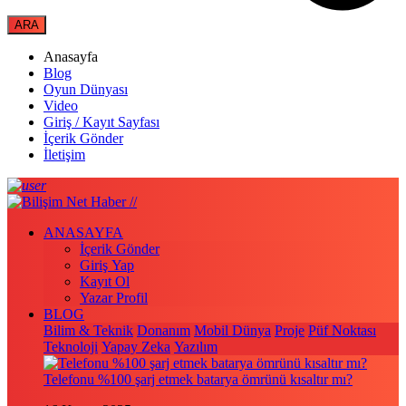
Anasayfa
Blog
Oyun Dünyası
Video
Giriş / Kayıt Sayfası
İçerik Gönder
İletişim
ANASAYFA
İçerik Gönder
Giriş Yap
Kayıt Ol
Yazar Profil
BLOG
Bilim & Teknik
Donanım
Mobil Dünya
Proje
Püf Noktası
Teknoloji
Yapay Zeka
Yazılım
Telefonu %100 şarj etmek batarya ömrünü kısaltır mı?