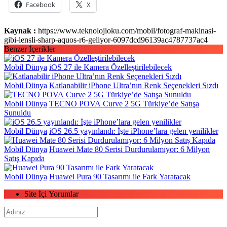
Facebook
X
Kaynak :
https://www.teknolojioku.com/mobil/fotograf-makinasi-
gibi-lensli-sharp-aquos-r6-geliyor-6097dcd96139ac4787737ac4
Benzer İçerikler
Mobil Dünya
iOS 27 ile Kamera Özelleştirilebilecek
Mobil Dünya
Katlanabilir iPhone Ultra’nın Renk Seçenekleri Sızdı
Mobil Dünya
TECNO POVA Curve 2 5G Türkiye’de Satışa
Sunuldu
Mobil Dünya
iOS 26.5 yayınlandı: İşte iPhone’lara gelen yenilikler
Mobil Dünya
Huawei Mate 80 Serisi Durdurulamıyor: 6 Milyon
Satış Kapıda
Mobil Dünya
Huawei Pura 90 Tasarımı ile Fark Yaratacak
Site İçi Yorumlar