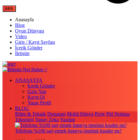
Anasayfa
Blog
Oyun Dünyası
Video
Giriş / Kayıt Sayfası
İçerik Gönder
İletişim
ANASAYFA
İçerik Gönder
Giriş Yap
Kayıt Ol
Yazar Profil
BLOG
Bilim & Teknik
Donanım
Mobil Dünya
Proje
Püf Noktası
Teknoloji
Yapay Zeka
Yazılım
Telefonu %100 şarj etmek batarya ömrünü kısaltır mı?