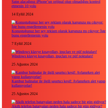
Satın alacağınız iPhone’un orijinal olup olmadığını kontrol
etmenin 10 yolu
14 Eylül 2024
Konuştuğunuz her şey reklam olarak karşınıza mı çıkıyor: İşte
bunu engellemenin yolu
7 Eylül 2024
Windows klavye kısayolları, ipuçları ve püf noktaları!
25 Ağustos 2024
Kambur balinalar ile ilgili şaşırtıcı keşif: Avlanırken alet yapıp
kullanıyorlar!
25 Ağustos 2024
Akıllı telefon bataryaları neden hala sadece bir gün gidiyor?