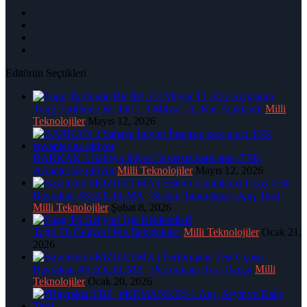
Editörün Seçtikleri
Togg Tarihinde Bir İlk! 1.3 Milyar TL Kar Açıklandı
Milli
Teknolojiler
Mayıs 12, 2026
BARKAN 3 Sahaya İniyor: İnsansız kara aracı TSK
envanterine giriyor
Milli Teknolojiler
Mayıs 12, 2026
Bayraktar #KIZILELMA | Sistem Tanımlama Uçuş Testi
Milli Teknolojiler
Şubat 8, 2026
Togg T6 Geliyor! İşte Beklentiler!
Milli Teknolojiler
Ocak 21,
2026
Bayraktar #KIZILELMA | Performans Test Uçuşu
Milli
Teknolojiler
Ocak 20, 2026