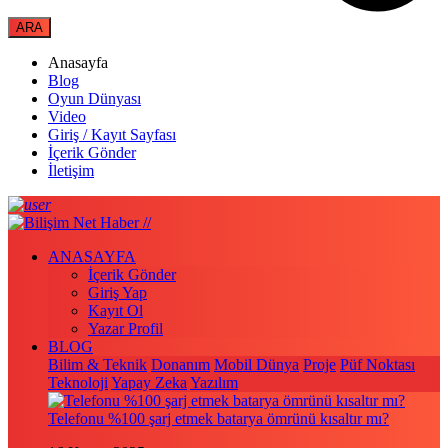
Anasayfa
Blog
Oyun Dünyası
Video
Giriş / Kayıt Sayfası
İçerik Gönder
İletişim
ANASAYFA
İçerik Gönder
Giriş Yap
Kayıt Ol
Yazar Profil
BLOG
Bilim & Teknik
Donanım
Mobil Dünya
Proje
Püf Noktası
Teknoloji
Yapay Zeka
Yazılım
Telefonu %100 şarj etmek batarya ömrünü kısaltır mı?