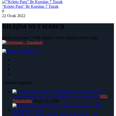
“Kripto Para” İle Kurulan 7 Tuzak
0
22 Ocak 2022
BİLİŞİM NET HABER
Bütün yayınların "Telif Hakları" alıntı yapılan sitelere aittir
|
Editörün Seçtikleri
Togg Tarihinde Bir İlk! 1.3 Milyar TL Kar Açıklandı
Milli
Teknolojiler
Mayıs 12, 2026
BARKAN 3 Sahaya İniyor: İnsansız kara aracı TSK