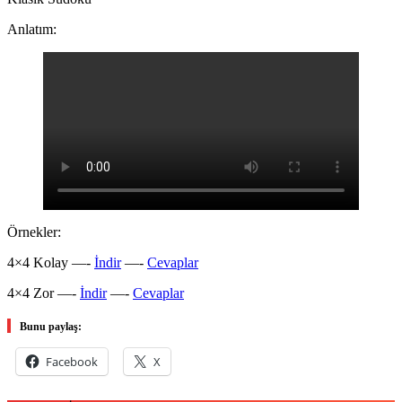
Anlatım:
Örnekler:
4×4 Kolay —-
İndir
—-
Cevaplar
4×4 Zor —-
İndir
—-
Cevaplar
Bunu paylaş:
Facebook
X