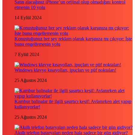
Satın alacağınız iPhone’un orijinal olup olmadığını kontrol
etmenin 10 yolu
14 Eylül 2024
Konuştuğunuz her şey reklam olarak karşınıza mı çıkıyor: İşte
bunu engellemenin yolu
7 Eylül 2024
Windows klavye kısayolları, ipuçları ve püf noktaları!
25 Ağustos 2024
Kambur balinalar ile ilgili şaşırtıcı keşif: Avlanırken alet yapıp
kullanıyorlar!
25 Ağustos 2024
Akıllı telefon bataryaları neden hala sadece bir gün gidiyor?