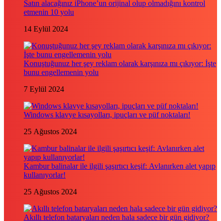
Satın alacağınız iPhone’un orijinal olup olmadığını kontrol
etmenin 10 yolu
14 Eylül 2024
Konuştuğunuz her şey reklam olarak karşınıza mı çıkıyor: İşte
bunu engellemenin yolu
7 Eylül 2024
Windows klavye kısayolları, ipuçları ve püf noktaları!
25 Ağustos 2024
Kambur balinalar ile ilgili şaşırtıcı keşif: Avlanırken alet yapıp
kullanıyorlar!
25 Ağustos 2024
Akıllı telefon bataryaları neden hala sadece bir gün gidiyor?