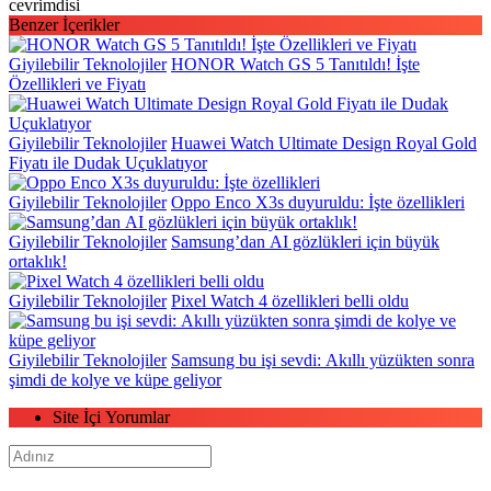
cevrimdisi
Benzer İçerikler
Giyilebilir Teknolojiler
HONOR Watch GS 5 Tanıtıldı! İşte
Özellikleri ve Fiyatı
Giyilebilir Teknolojiler
Huawei Watch Ultimate Design Royal Gold
Fiyatı ile Dudak Uçuklatıyor
Giyilebilir Teknolojiler
Oppo Enco X3s duyuruldu: İşte özellikleri
Giyilebilir Teknolojiler
Samsung’dan AI gözlükleri için büyük
ortaklık!
Giyilebilir Teknolojiler
Pixel Watch 4 özellikleri belli oldu
Giyilebilir Teknolojiler
Samsung bu işi sevdi: Akıllı yüzükten sonra
şimdi de kolye ve küpe geliyor
Site İçi Yorumlar