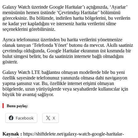
Galaxy Watch üzerinde Google Haritalar’ı açtığınızda, ‘Ayarlar’
menüsünün hemen üstünde ‘Çevrimdışı Haritalar’ bölümünü
göreceksiniz. Bu bölümde, indirilen harita bölgelerini, bu verilerin
ne kadar yer kapladığını ve isterseniz harita verilerini silme
seçeneklerini görebilirsiniz.
Ayrıca telefonunuz üzerinden bu harita verilerini yönetmenize
olanak tanıyan ‘Telefonda Yönet’ butonu da mevcut. Akıllı saatiniz
çevrimdışı olduğunda, Google Haritalar ekranının üst kısmında bir
bulut simgesi belirir, bu da saatinizin internete bağlı olmadığını
gösterir.
Galaxy Watch LTE bağlantısı olmayan modellerde bile bu yeni
özellik sayesinde telefonunuz yanınızda olmasa dahi navigasyon
yapma şansınız var. Bu, özellikle internet erişimi olmayan
bölgelerde, uzun yürüyüşlerde veya seyahatlerde kullanıcılar için
büyük bir avantaj sağlıyor.
Bunu paylaş:
Facebook
X
Kaynak :
https://shiftdelete.net/galaxy-watch-google-haritalar-