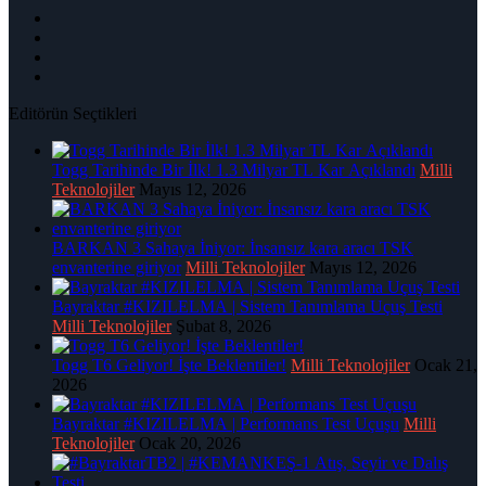
Editörün Seçtikleri
Togg Tarihinde Bir İlk! 1.3 Milyar TL Kar Açıklandı
Milli
Teknolojiler
Mayıs 12, 2026
BARKAN 3 Sahaya İniyor: İnsansız kara aracı TSK
envanterine giriyor
Milli Teknolojiler
Mayıs 12, 2026
Bayraktar #KIZILELMA | Sistem Tanımlama Uçuş Testi
Milli Teknolojiler
Şubat 8, 2026
Togg T6 Geliyor! İşte Beklentiler!
Milli Teknolojiler
Ocak 21,
2026
Bayraktar #KIZILELMA | Performans Test Uçuşu
Milli
Teknolojiler
Ocak 20, 2026