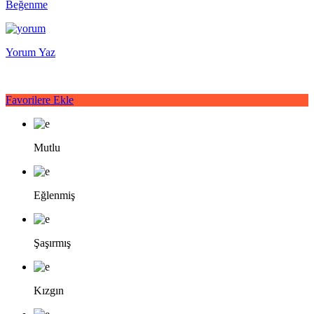
Beğenme
Yorum Yaz
Favorilere Ekle
Mutlu
Eğlenmiş
Şaşırmış
Kızgın