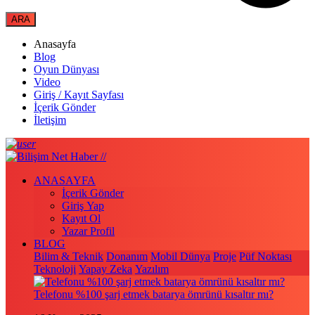
Anasayfa
Blog
Oyun Dünyası
Video
Giriş / Kayıt Sayfası
İçerik Gönder
İletişim
ANASAYFA
İçerik Gönder
Giriş Yap
Kayıt Ol
Yazar Profil
BLOG
Bilim & Teknik
Donanım
Mobil Dünya
Proje
Püf Noktası
Teknoloji
Yapay Zeka
Yazılım
Telefonu %100 şarj etmek batarya ömrünü kısaltır mı?