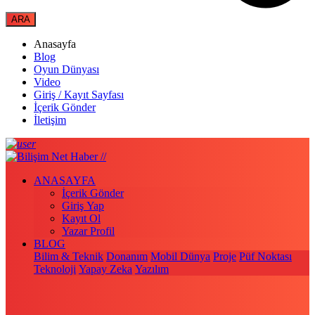
Anasayfa
Blog
Oyun Dünyası
Video
Giriş / Kayıt Sayfası
İçerik Gönder
İletişim
ANASAYFA
İçerik Gönder
Giriş Yap
Kayıt Ol
Yazar Profil
BLOG
Bilim & Teknik
Donanım
Mobil Dünya
Proje
Püf Noktası
Teknoloji
Yapay Zeka
Yazılım