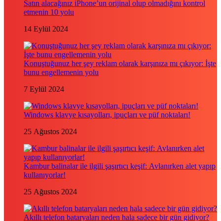
Satın alacağınız iPhone’un orijinal olup olmadığını kontrol
etmenin 10 yolu
14 Eylül 2024
Konuştuğunuz her şey reklam olarak karşınıza mı çıkıyor: İşte
bunu engellemenin yolu
7 Eylül 2024
Windows klavye kısayolları, ipuçları ve püf noktaları!
25 Ağustos 2024
Kambur balinalar ile ilgili şaşırtıcı keşif: Avlanırken alet yapıp
kullanıyorlar!
25 Ağustos 2024
Akıllı telefon bataryaları neden hala sadece bir gün gidiyor?