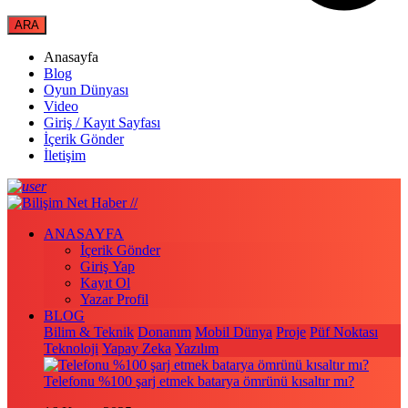
Anasayfa
Blog
Oyun Dünyası
Video
Giriş / Kayıt Sayfası
İçerik Gönder
İletişim
ANASAYFA
İçerik Gönder
Giriş Yap
Kayıt Ol
Yazar Profil
BLOG
Bilim & Teknik
Donanım
Mobil Dünya
Proje
Püf Noktası
Teknoloji
Yapay Zeka
Yazılım
Telefonu %100 şarj etmek batarya ömrünü kısaltır mı?