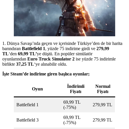
1. Dünya Savaşı’nda geçen ve içerisinde Türkiye’den de bir harita
barındıran
Battlefield 1
, yüzde 75 indirime girdi ve
279,99
TL
‘den
69,99 TL’
ye düştü. En popüler simülatör
oyunlarından
Euro Truck Simulator 2
ise yüzde 75 indirimle
birlikte
37,25 TL
‘ye alınabilir oldu.
İşte Steam’de indirime giren başlıca oyunlar;
İndirimli
Normal
Oyun
Fiyatı
Fiyatı
69,99 TL
Battlefield 1
279,99 TL
(-75%)
69,99 TL
Battlefield 3
279,99 TL
(-75%)