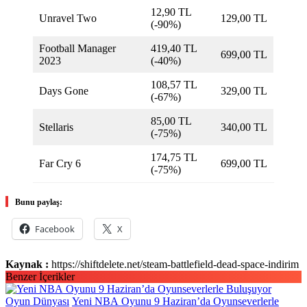
12,90 TL
Unravel Two
129,00 TL
(-90%)
Football Manager
419,40 TL
699,00 TL
2023
(-40%)
108,57 TL
Days Gone
329,00 TL
(-67%)
85,00 TL
Stellaris
340,00 TL
(-75%)
174,75 TL
Far Cry 6
699,00 TL
(-75%)
Bunu paylaş:
Facebook
X
Kaynak :
https://shiftdelete.net/steam-battlefield-dead-space-indirim
Benzer İçerikler
Oyun Dünyası
Yeni NBA Oyunu 9 Haziran’da Oyunseverlerle