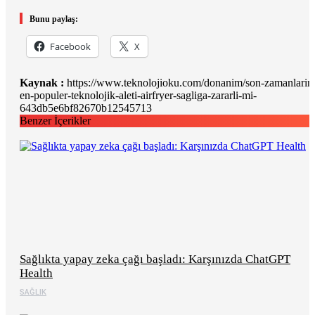
Bunu paylaş:
Facebook
X
Kaynak :
https://www.teknolojioku.com/donanim/son-zamanlarin
en-populer-teknolojik-aleti-airfryer-sagliga-zararli-mi-
643db5e6bf82670b12545713
Benzer İçerikler
Sağlıkta yapay zeka çağı başladı: Karşınızda ChatGPT
Health
SAĞLIK